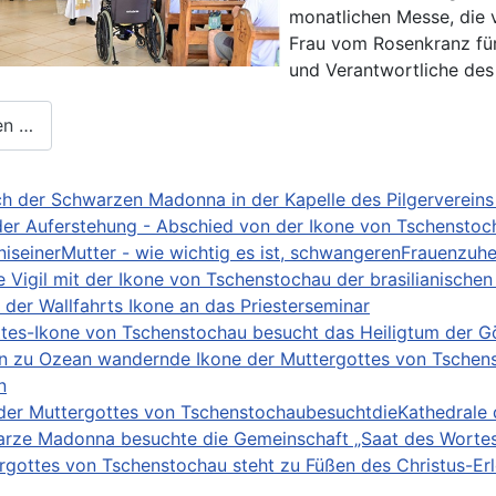
monatlichen Messe, die v
Frau vom Rosenkranz für
und Verantwortliche des
en …
h der Schwarzen Madonna in der Kapelle des Pilgervereins
er Auferstehung - Abschied von der Ikone von Tschenstoch
iseinerMutter - wie wichtig es ist, schwangerenFrauenzuhe
e Vigil mit der Ikone von Tschenstochau der brasilianisch
der Wallfahrts Ikone an das Priesterseminar
tes-Ikone von Tschenstochau besucht das Heiligtum der Göt
 zu Ozean wandernde Ikone der Muttergottes von Tschens
n
der Muttergottes von TschenstochaubesuchtdieKathedrale d
rze Madonna besuchte die Gemeinschaft „Saat des Wortes“
rgottes von Tschenstochau steht zu Füßen des Christus-Erl