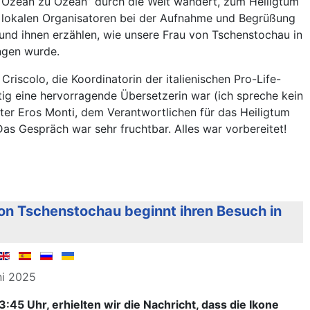
 Ozean zu Ozean” durch die Welt wandert, zum Heiligtum
en lokalen Organisatoren bei der Aufnahme und Begrüßung
 und ihnen erzählen, wie unsere Frau von Tschenstochau in
ngen wurde.
a Criscolo, die Koordinatorin der italienischen Pro-Life-
ig eine hervorragende Übersetzerin war (ich spreche kein
Pater Eros Monti, dem Verantwortlichen für das Heiligtum
as Gespräch war sehr fruchtbar. Alles war vorbereitet!
on Tschenstochau beginnt ihren Besuch in
uni 2025
:45 Uhr, erhielten wir die Nachricht, dass die Ikone