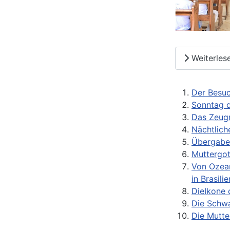
Weiterles
Der Besuc
Sonntag d
Das Zeugn
Nächtlich
Übergabe 
Muttergot
Von Ozean
in Brasilie
DieIkone 
Die Schwa
Die Mutte