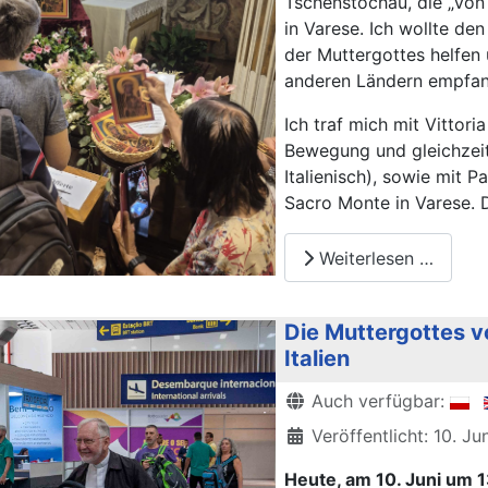
Tschenstochau, die „Von
in Varese. Ich wollte d
der Muttergottes helfen
anderen Ländern empfa
Ich traf mich mit Vittori
Bewegung und gleichzeit
Italienisch), sowie mit 
Sacro Monte in Varese. D
Weiterlesen …
Die Muttergottes v
Italien
Details
Auch verfügbar:
Veröffentlicht: 10. J
Heute, am 10. Juni um 13