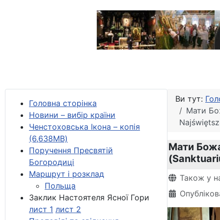
Ви тут:
Гол
Головна сторінка
Мати Бож
Новини – вибір країни
Najświętsz
Ченстоховська Ікона – копія
(6,638MB)
Мати Божа
Поручення Пресвятій
(Sanktuari
Богородиці
Маршрут і розклад
Деталі
Також у н
Польща
Опубліков
Заклик Настоятеля Ясної Гори
лист 1
лист 2