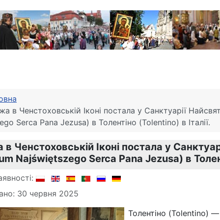
овна
а в Ченстоховській Іконі постала у Санктуарії Найсвят
ego Serca Pana Jezusa) в Толентіно (Tolentino) в Італії.
 в Ченстоховській Іконі постала у Санктуар
um Najświętszego Serca Pana Jezusa) в Толенті
аявності:
ано: 30 червня 2025
Толентіно (Tolentino) — 