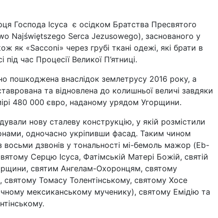
ця Господа Ісуса є осідком Братства Пресвятого
wo Najświętszego Serca Jezusowego), заснованого у
ож як «Sacconi» через грубі ткані одежі, які брати в
 під час Процесії Великої П’ятниці.
но пошкоджена внаслідок землетрусу 2016 року, а
ставрована та відновлена до колишньої величі завдяки
ірі 480 000 євро, наданому урядом Угорщини.
удували нову сталеву конструкцію, у якій розмістили
вонами, одночасно укріпивши фасад. Таким чином
з восьми дзвонів у тональності мі-бемоль мажор (Eb-
вятому Серцю Ісуса, Фатімській Матері Божій, святій
горщини, святим Ангелам-Охоронцям, святому
і, святому Томасу Толентінському, святому Хосе
річному мексиканському мученику), святому Емідію та
нтінському.