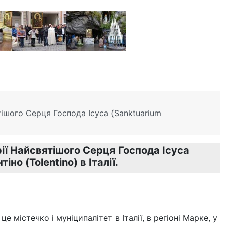
ішого Серця Господа Ісуса (Sanktuarium
ії Найсвятішого Серця Господа Ісуса
но (Tolentino) в Італії.
це містечко і муніципалітет в Італії, в регіоні Марке, у