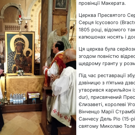
провінції Макерата.
Церква Пресвятого Сер
Серця Ісусового (Bract
1805 році, відомого так
капюшонах носять і досі
Ця церква була серйоз
згодом повністю відре
щедрому гранту у розм
Під час реставрації зб
дзвіницю з п’ятьма дз
утворився карильйон і
dur), присвячений Прес
Єлизаветі, королеві У
Вінченцо Марії Страмб
Санчесу Дель Ріо (15-
святому Миколаю Толе