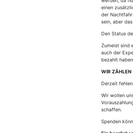
werden, da nu
einen zusätzl
der Nachtfahr
sein, aber da
Den Status de
Zumeist sind e
auch der Exper
bezahlt haben.
WIR ZÄHLEN 
Derzeit fehle
Wir wollen un
Vorauszahlung
schaffen.
Spenden könne