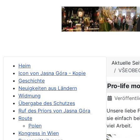
Aktuelle Se
Heim
VŠEOBEC
Icon von Jasna Góra - Kopie
Geschichte
Pro-life mo
Neuigkeiten aus Ländern
Widmung
Details
Veröffentl
Übergabe des Schutzes
Ruf des Priors von Jasna Góra
Unsere liebe F
Route
sie einfach b
Polen
viel Arbeit.
Kongress in Wien