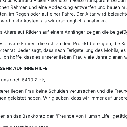
r Glas während vielen Kilometern Reise transparent beibe
ichen Rahmen und eine Abdeckung entwerfen und bauen müs
ten, im Regen oder auf einer Fähre. Der Altar wird beleuch
s wird mehr kosten, als wir ursprünglich annahmen.
s Altars auf Rädern auf einem Anhänger zeigen die beigefü
s private Firmen, die sich an dem Projekt beteiligen, die Kos
tenrat. Jeder sagt, dass nach Ferigstellung des Mobils, es 
 Ich hoffe, dass es unserer lieben Frau viele Jahre dienen 
SEHR AUF IHRE HILFE
n uns noch 6400 Zloty!
serer lieben Frau keine Schulden verursachen und die Freun
en geleistet haben. Wir glauben, dass wir immer auf uns
n an das Bankkonto der "Freunde von Human Life" getätigt