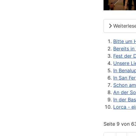
Weiterles
Bitte um 
Bereits in
Fest der 
Unsere Li
In Benalu
In San Fe
Schon am
An der So
In der Ba
Lorca - e
Seite 9 von 6