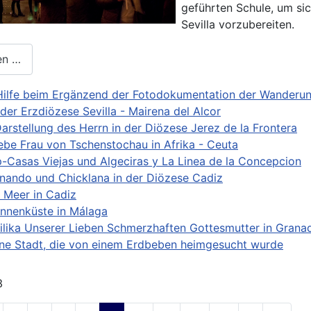
geführten Schule, um si
Sevilla vorzubereiten.
en …
Hilfe beim Ergänzend der Fotodokumentation der Wanderu
 der Erzdiözese Sevilla - Mairena del Alcor
Darstellung des Herrn in der Diözese Jerez de la Frontera
ebe Frau von Tschenstochau in Afrika - Ceuta
p-Casas Viejas und Algeciras y La Linea de la Concepcion
rnando und Chicklana in der Diözese Cadiz
 Meer in Cadiz
nnenküste in Málaga
silika Unserer Lieben Schmerzhaften Gottesmutter in Grana
ine Stadt, die von einem Erdbeben heimgesucht wurde
3