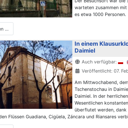
Der Besuchsort war die 
warteten zusammen mit i
es etwa 1000 Personen.
en …
In einem Klausurklo
Daimiel
Details
Auch verfügbar:
Veröffentlicht: 07. F
Am Mittwochabend, dem 6
Tschenstochau in Daimie
Daimiel. In der herrlich
Wesentlichen konstante
überflutet werden, dank
den Flüssen Guadiana, Cigüela, Záncara und Riansares verbi