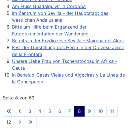
Am Fluss Guadalquivir in Cordoba
Im Zentrum von Sevilla - der Hauptstadt des
westlichen Andalusiens
Bitte um Hilfe beim Ergänzend der
Fotodokumentation der Wanderung
Bereits in der Erzdiözese Sevilla - Mairena del Alcor
Fest der Darstellung des Herrn in der Diözese Jerez
de la Frontera
Unsere Liebe Frau von Tschenstochau in Afrika -
Ceuta
In Benalup-Casas Viejas und Algeciras y La Linea de
la Concepcion
Seite 8 von 63
3
4
5
6
7
8
9
10
11
12