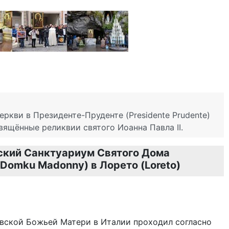
кви в Президенте-Пруденте (Presidente Prudente)
ящённые реликвии святого Иоанна Павла II.
ский Санктуариум Святого Дома
 Domku Madonny) в Лорето (Loreto)
овской Божьей Матери в Италии проходил согласно