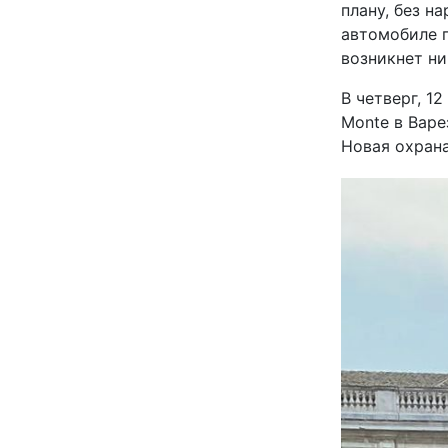
плану, без н
автомобиле п
возникнет н
В четверг, 12
Monte в Вар
Новая охрана