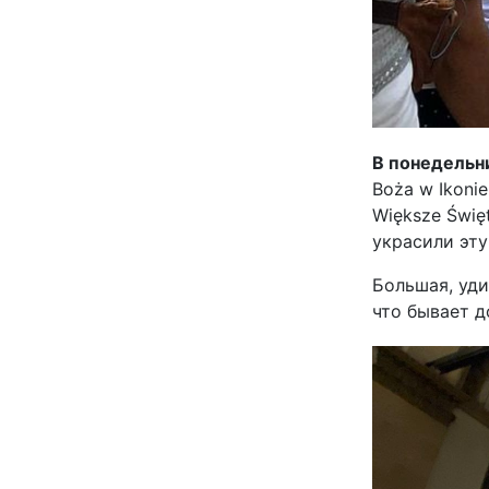
В понедельни
Boża w Ikoni
Większe Świę
украсили эт
Большая, уди
что бывает д