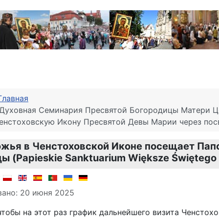
Главная
Духовная Семинария Пресвятой Богородицы Матери Цер
енстоховскую Икону Пресвятой Девы Марии через посв
жья в Ченстоховской Иконе посещает Пап
ы (Papieskie Sanktuarium Większe Świętego
о материале
:
ано: 20 июня 2025
чтобы на этот раз график дальнейшего визита Ченстох