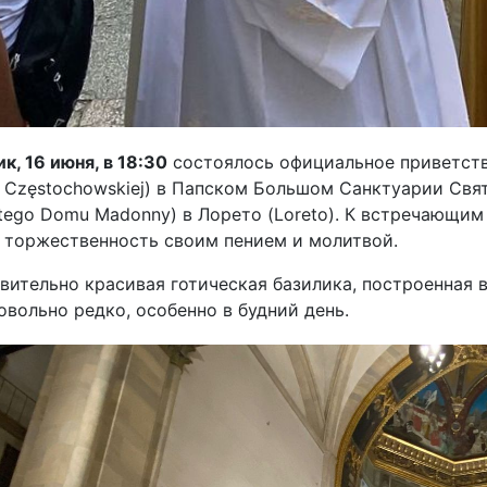
к, 16 июня, в 18:30
состоялось официальное приветств
e Częstochowskiej) в Папском Большом Санктуарии Свя
tego Domu Madonny) в Лорето (Loreto). К встречающим
у торжественность своим пением и молитвой.
вительно красивая готическая базилика, построенная 
овольно редко, особенно в будний день.