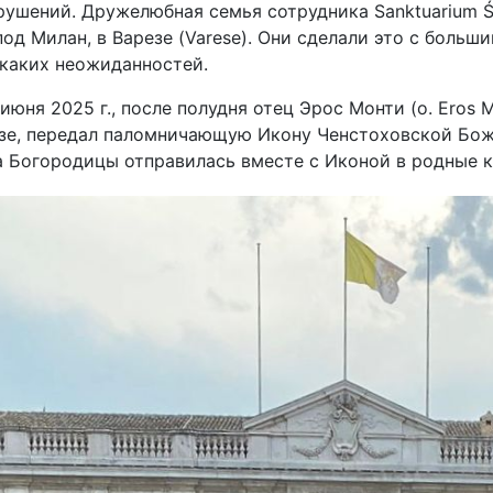
арушений. Дружелюбная семья сотрудника Sanktuarium 
од Милан, в Варезе (Varese). Они сделали это с больш
икаких неожиданностей.
 июня 2025 г., после полудня отец Эрос Монти (o. Eros 
езе, передал паломничающую Икону Ченстоховской Бож
 Богородицы отправилась вместе с Иконой в родные к