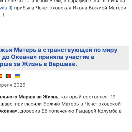
х советах Сталевой Воли, в парафию Святого Ивана
wła II
) прибыла Ченстоховская Икона Божией Матери
.ІІ
ожья Матерь в странствующей по миру
 до Океана» приняла участие в
рше за Жизнь в Варшаве.
але
преля 2026
льного Марша за Жизнь,
который состоялся 19
аршаве, пригласили Божию Матерь в Ченстоховской
Океана»
, доверив Её попечению Рыцарей Колумба в