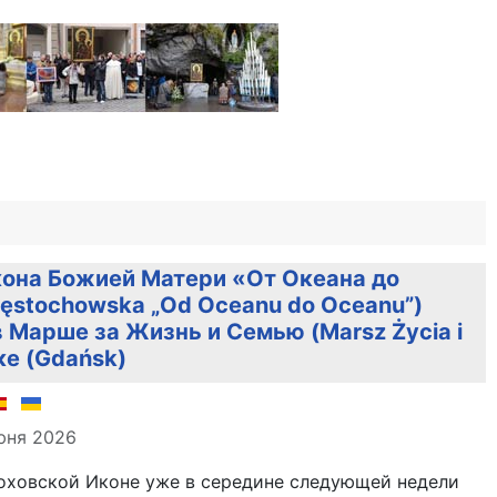
она Божией Матери «От Океана до
zęstochowska „Od Oceanu do Oceanu”)
 Марше за Жизнь и Семью (Marsz Życia i
ке (Gdańsk)
але
юня 2026
оховской Иконе уже в середине следующей недели