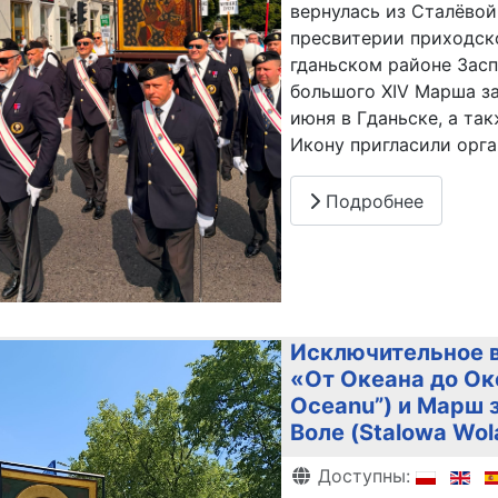
вернулась из Сталёвой
пресвитерии приходско
гданьском районе Засп
большого XIV Марша з
июня в Гданьске, а так
Икону пригласили орга
Подробнее
Исключительное в
«От Океана до Оке
Oceanu”) и Марш з
Воле (Stalowa Wol
Информация о матери
Доступны: