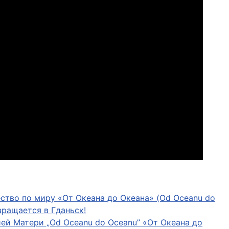
тво по миру «От Океана до Океана» (Od Oceanu do
ращается в Гданьск!
ей Матери „Od Oceanu do Oceanu” «От Oкеана до