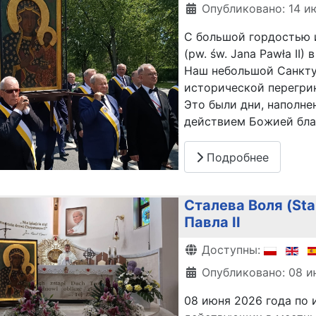
Опубликовано: 14 и
С большой гордостью 
(pw. św. Jana Pawła II
Наш небольшой Санкту
исторической перегри
Это были дни, наполн
действием Божией бла
Подробнее
Сталева Воля (Sta
Павла II
Информация о матери
Доступны:
Опубликовано: 08 и
08 июня 2026 года по 