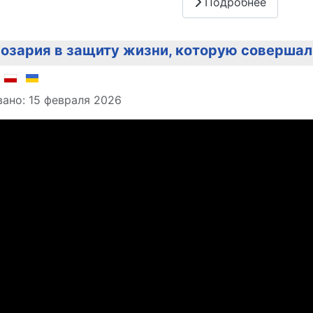
Подробнее
озария в защиту жизни, которую совершали
о материале
:
ано: 15 февраля 2026