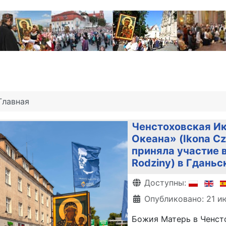
Главная
Ченстоховская Ик
Океана» (Ikona C
приняла участие в
Rodziny) в Гданьс
Информация о матери
Доступны:
Опубликовано: 21 и
Божия Матерь в Ченст