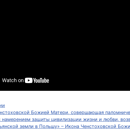
ии
нстоховской Божией Матери, совершающая паломничес
с намерением защиты цивилизации жизни и любви, возв
ьянской земли в Польшу» – Икона Ченстоховской Божи