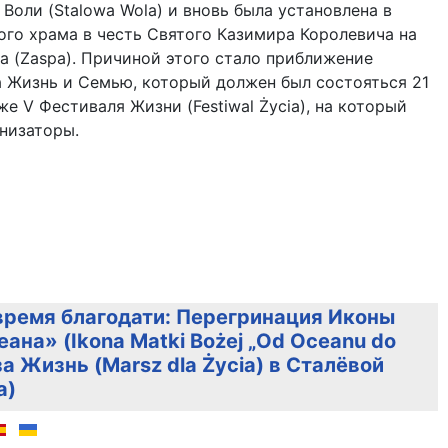
 Воли (Stalowa Wola) и вновь была установлена в
го храма в честь Святого Казимира Королевича на
а (Zaspa). Причиной этого стало приближение
а Жизнь и Семью, который должен был состояться 21
же V Фестиваля Жизни (Festiwal Życia), на который
низаторы.
ремя благодати: Перегринация Иконы
ана» (Ikona Matki Bożej „Od Oceanu do
а Жизнь (Marsz dla Życia) в Сталёвой
a)
але