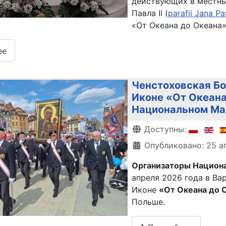
действующих в местны
Павла II (
parafii Jana Pa
«От Океана до Океана»
ее
Ченстоховская Б
Иконе «От Океана
Национальном Ма
Информация о матери
Доступны:
Опубликовано: 25 а
Организаторы Национа
апреля 2026 года в В
Иконе
«От Океана до 
Польше.