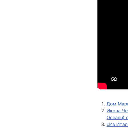
Дом Мар
Икона Че
Oceanu) 
«Из Итал