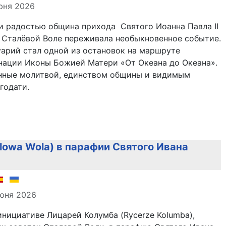
юня 2026
и радостью община прихода Святого Иоанна Павла II
) в Сталёвой Воле переживала необыкновенное событие.
арий стал одной из остановок на маршруте
нации Иконы Божией Матери «От Океана до Океана».
енные молитвой, единством общины и видимым
годати.
lowa Wola) в парафии Святого Ивана
але
юня 2026
инициативе Лицарей Колумба (Rycerze Kolumba),