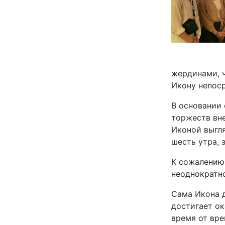
жердинами, ч
Икону непоср
В основании
торжеств вне
Иконой выгля
шесть утра, 
К сожалению,
неоднократно
Сама Икона д
достигает ок
время от вре