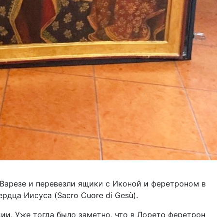
Варезе и перевезли ящики с Иконой и феретроном в
ердца Иисуса (Sacro Cuore di Gesù).
ии. Уже тогда было заметно, что в Лорето феретрон