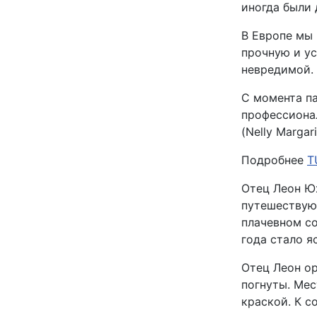
иногда были
В Европе мы 
прочную и ус
невредимой.
С момента п
профессиона
(Nelly Margari
Подробнее
T
Отец Леон Ю
путешествующ
плачевном со
года стало я
Отец Леон ор
погнуты. Ме
краской. К с