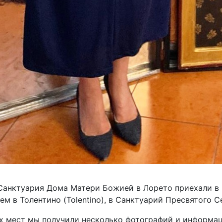
Санктуария Дома Матери Божией в Лорето приехали в 
тем в Толентино (Tolentino), в Санктуарий Пресвятого С
х мест мы получили несколько фотографий и информац