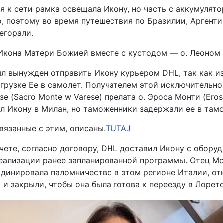
я к сети рамка освещала Икону, но часть с аккумулят
, поэтому во время путешествия по Бразилии, Аргенти
регорали.
 Икона Матери Божией вместе с кустодом — о. Леоном
л вынужден отправить Икону курьером DHL, так как из
агрузке Ее в самолет. Получателем этой исключительн
зе (Sacro Monte w Varese) прелата о. Эроса Монти (Ero
л Икону в Милан, но таможенники задержали ее в там
вязанные с этим, описаны
.
TUTAJ
чете, согласно договору, DHL доставил Икону с оборуд
еализации ранее запланированной программы. Отец Монт
динировала паломничество в этом регионе Италии, отк
 и закрыли, чтобы она была готова к переезду в Лорето 