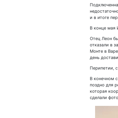
Подключенна
недостаточно
и в итоге пе
В конце мая
Отец Леон бы
отказали в з
Монте в Варе
день достави
Перипетии, с
В конечном с
поздно для р
которая коор
сделали фото