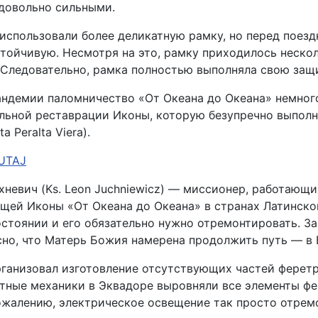
 довольно сильными.
использовали более деликатную рамку, но перед поезд
тойчивую. Несмотря на это, рамку приходилось нескол
 Следовательно, рамка полностью выполняла свою защ
андемии паломничество «От Океана до Океана» немног
льной реставрации Иконы, которую безупречно выполн
ta Peralta Viera).
UTAJ
хневич (Ks. Leon Juchniewicz) — миссионер, работаю
ей Иконы «От Океана до Океана» в странах Латинской
стоянии и его обязательно нужно отремонтировать. Зан
сно, что Матерь Божия намерена продолжить путь — в 
ганизовал изготовление отсутствующих частей феретр
стные механики в Эквадоре выровняли все элементы ф
ожалению, электрическое освещение так просто отремо