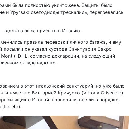
орами была полностью уничтожена. Защиты было
не и Уругваю светодиоды трескались, перегревались
 — должна была прибыть в Италию.
менились правила перевозки личного багажа, и ему
ой посылки он указал кустода Санктуария Сакро
s Monti). DHL, согласно декларации, на следующий
оженном складе надолго.
ованием в этот итальянский санктуарий, но уже было
и вместе с Витторией Кричуоло (Vittoria Criscuolo),
рыли ящик с Иконой, проверили, все ли в порядке,
(Loreto).