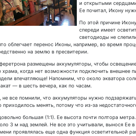
и открытыми сердцами.
Ее почитал, Икону нуж
По этой причине Икон
спереди имеет осветит
светодиоды не слепил
то облегчает перенос Иконы, например, во время про
едственно на землю в пресвитерии.
 феретрона размещены аккумуляторы, чтобы освещение
 храма, когда нет возможности подключить внешнее п
дели впечатляюще! Напомним, что около экватора солн
закат — в шесть вечера, как по часам.
 не все помнили, что аккумуляторы нужно подзаряжать
 приходилось менять, потому что из-за недостаточног
овольно большая (1:1). Ее высота почти полтора метра
оло 3 м над землей. Не все это учитывали, вынося Ее в
мени проявлялась еще одна функция осветительной ра