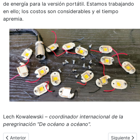
de energía para la versión portátil. Estamos trabajando
en ello; los costos son considerables y el tiempo
apremia.
Lech Kowalewski –
coordinador internacional de la
peregrinación "De océano a océano".
Artículo anterior: Visita del ícono de Czestochowa al Santuario de
Artículo sigui
Anterior
Siguiente