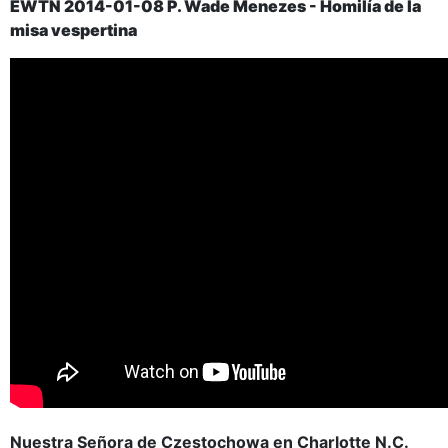
EWTN 2014-01-08 P. Wade Menezes - Homilía de la
misa vespertina
Nuestra Señora de Czestochowa en Charlotte N.C.