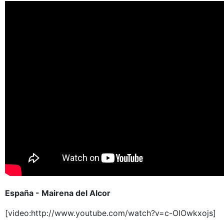
España - Mairena del Alcor
[video:http://www.youtube.com/watch?v=c-OIOwkxojs]