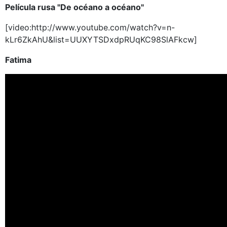
Película rusa "De océano a océano"
[video:http://www.youtube.com/watch?v=n-
kLr6ZkAhU&list=UUXYTSDxdpRUqKC98SlAFkcw]
Fatima