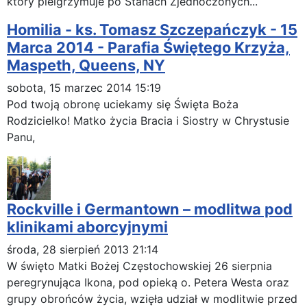
który pielgrzymuje po Stanach Zjednoczonych...
Homilia - ks. Tomasz Szczepańczyk - 15
Marca 2014 - Parafia Świętego Krzyża,
Maspeth, Queens, NY
sobota, 15 marzec 2014 15:19
Pod twoją obronę uciekamy się Święta Boża
Rodzicielko! Matko życia Bracia i Siostry w Chrystusie
Panu,
Rockville i Germantown – modlitwa pod
klinikami aborcyjnymi
środa, 28 sierpień 2013 21:14
W święto Matki Bożej Częstochowskiej 26 sierpnia
peregrynująca Ikona, pod opieką o. Petera Westa oraz
grupy obrońców życia, wzięła udział w modlitwie przed