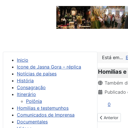
Está em...
Inicio
Icone de Jasna Gora – réplica
Homilias 
Notícias de países
História
Detalhes
Também di
Consagração
Publicado 
Itinerário
Polônia
0
Homilias e testemunhos
Comunicados de Imprensa
Artigo anterio
Anterior
Documentales