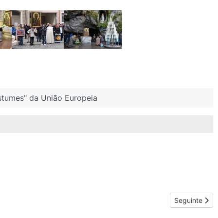
tumes" da União Europeia
Artigo seguin
Seguinte