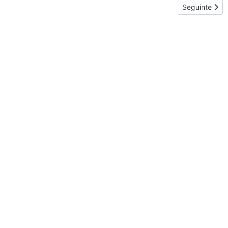
Artigo seguint
Seguinte