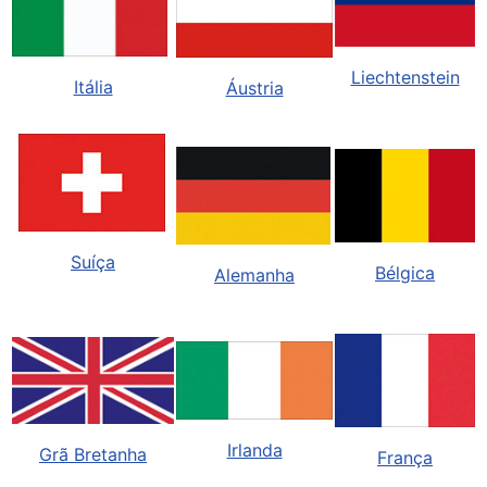
Liechtenstein
Itália
Áustria
Suíça
Bélgica
Alemanha
Irlanda
Grã Bretanha
França