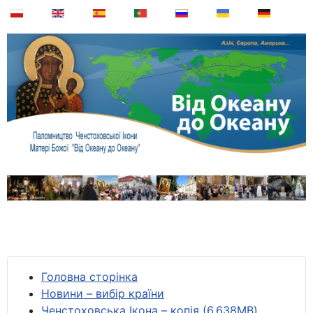
Головна сторінка
Новини – вибір країни
Ченстоховська Ікона – копія (6,638MB)