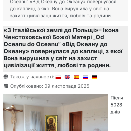
Oceanu” «Від Oкеану до Oкеану» повернулася
до каплиці, з якої Вона вирушила у світ на
захист цивілізації життя, любові та родини.
«З Італійської землі до Польщі»– Ікона
Ченстоховської Божої Матері „Od
Oceanu do Oceanu” «Від Oкеану до
Oкеану» повернулася до каплиці, з якої
Вона вирушила у світ на захист
цивілізації життя, любові та родини.
Деталі
Також у наявності:
Опубліковано: 09 листопада 2025
Після
5028
днів