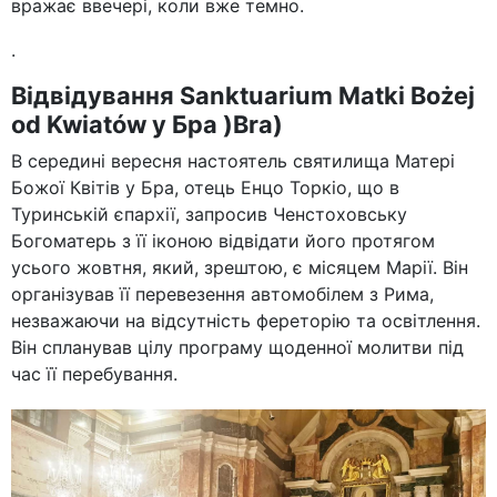
вражає ввечері, коли вже темно.
.
Відвідування Sanktuarium Matki Bożej
od Kwiatów у Бра )Bra)
В середині вересня настоятель святилища Матері
Божої Квітів у Бра, отець Енцо Торкіо, що в
Туринській єпархії, запросив Ченстоховську
Богоматерь з її іконою відвідати його протягом
усього жовтня, який, зрештою, є місяцем Марії. Він
організував її перевезення автомобілем з Рима,
незважаючи на відсутність фереторію та освітлення.
Він спланував цілу програму щоденної молитви під
час її перебування.