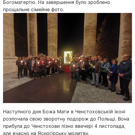
Богоматертю. На завершення було зроблено
прощальне сімейне фото.
Наступного дня Божa Мати в Ченстоховській іконі
розпочала свою зворотну подорож до Польщі. Вона
прибула до Ченстохови пізно ввечері 4 листопада,
але вчасно на Ясногірську молитву.