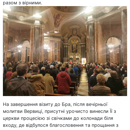
разом з вірними.
На завершення візиту до Бра, після вечірньої
молитви Вервиці, присутні урочисто винесли Її з
церкви процесією зі свічками до колонади біля
входу, де відбулося благословення та прощання з