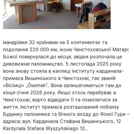
мандрівки 32 країнами на 5 континентах та
подолання 220 000 км, ікона Ченстоховської Матері
Божої повернулася до місця, звідки розпочала це
дивовижне паломництво. 5 листопада 2025 року
вона знову стояла в каплиці Інституту кардинала-
примаса Вишинського в Ченстохові, так званій
«Вісімці» „Ósemek”.. Вона залишатиметься там до
кінця січня 2026 року. Якщо хтось перебуває в
Ченстохові, варто відвідати її та помолитися за
життя. Інститут примаса розташований поблизу
Будинку паломника та бічного входу до Ясної Гури –
адреса: вул. Кардинала Стефана Вишинського, 12
Kardynała Stefana Wyszyńskiego 12..