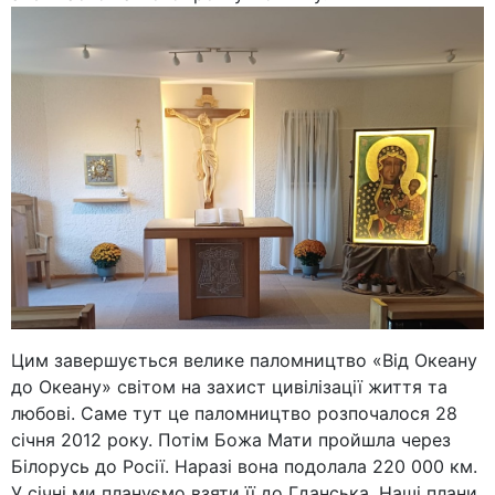
Цим завершується велике паломництво «Від Oкеану
до Oкеану» світом на захист цивілізації життя та
любові. Саме тут це паломництво розпочалося 28
січня 2012 року. Потім Божа Мати пройшла через
Білорусь до Росії. Наразі вона подолала 220 000 км.
У січні ми плануємо взяти її до Гданська. Наші плани