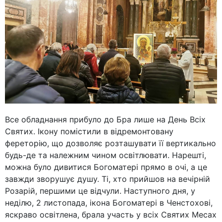
Все обладнання прибуло до Бра лише на День Всіх
Святих. Ікону помістили в відремонтовану
фереторію, що дозволяє розташувати її вертикально
будь-де та належним чином освітлювати. Нарешті,
можна було дивитися Богоматері прямо в очі, а це
завжди зворушує душу. Ті, хто прийшов на вечірній
Розарій, першими це відчули. Наступного дня, у
неділю, 2 листопада, ікона Богоматері в Ченстохові,
яскраво освітлена, брала участь у всіх Святих Месах