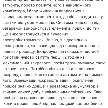
загубить, просто позичте його з найближчого
комп'ютера, і блок живлення впорається з
завданням незалежно від того, де він знаходиться у
світі чи від умов живлення. Система живлення від
батарейок використовує елементи, подібні до тих,
що використовуються в сучасних
електроінструментах. Звісно, ​​з відповідною
електронікою, яка захищає від перезаряджання та
повного розряду. Випробування показали, що цей
пристрій чудово світить перші 12 годин на
максимальній яскравості, потім трохи зменшує свою
інтенсивність. Потрібно кілька днів для повного
розряду, перш ніж електроніка автоматично вимкне
його. Зменшивши яскравість вдвічі, освітлення
працює значно довше. Перезарядка акумуляторів
займає майже добу з увімкненим освітленням. Таке
освітлення працює не лише під час встановлення
ікони в церкві, але й під час процесій, що особливо