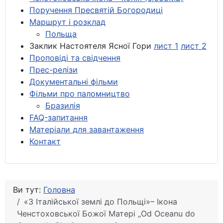
Поручення Пресвятій Богородиці
Маршрут і розклад
Польща
Заклик Настоятеля Ясної Гори
лист 1
лист 2
Проповіді та свідчення
Прес-релізи
Документальні фільми
Фільми про паломництво
Бразилія
FAQ-запитання
Матеріали для завантаження
Контакт
Ви тут:
Головна
«З Італійської землі до Польщі»– Ікона
Ченстоховської Божої Матері „Od Oceanu do