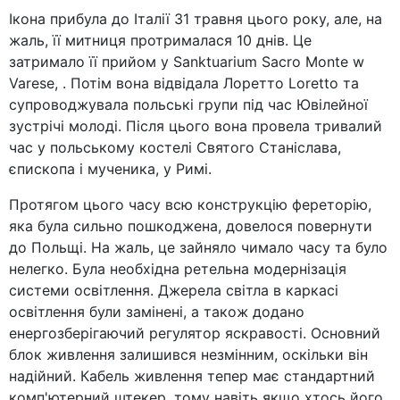
Ікона прибула до Італії 31 травня цього року, але, на
жаль, її митниця протрималася 10 днів. Це
затримало її прийом у Sanktuarium Sacro Monte w
Varese, . Потім вона відвідала Лоретто Loretto та
супроводжувала польські групи під час Ювілейної
зустрічі молоді. Після цього вона провела тривалий
час у польському костелі Святого Станіслава,
єпископа і мученика, у Римі.
Протягом цього часу всю конструкцію фереторію,
яка була сильно пошкоджена, довелося повернути
до Польщі. На жаль, це зайняло чимало часу та було
нелегко. Була необхідна ретельна модернізація
системи освітлення. Джерела світла в каркасі
освітлення були замінені, а також додано
енергозберігаючий регулятор яскравості. Основний
блок живлення залишився незмінним, оскільки він
надійний. Кабель живлення тепер має стандартний
комп'ютерний штекер, тому навіть якщо хтось його