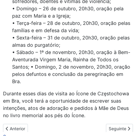
sofredores, doentes e vítimas de violência;
• Domingo – 26 de outubro, 20h30, oração pela
paz com Maria e a Igreja;
• Terça-feira – 28 de outubro, 20h30, oração pelas
famílias e em defesa da vida;
• Sexta-feira – 31 de outubro, 20h30, oração pelas
almas do purgatório;
• Sábado – 1º de novembro, 20h30, oração à Bem-
Aventurada Virgem Maria, Rainha de Todos os
Santos; • Domingo, 2 de novembro, 20h30, oração
pelos defuntos e conclusão da peregrinação em
Bra.
Durante esses dias de visita ao Ícone de Częstochowa
em Bra, você terá a oportunidade de escrever suas
intenções, atos de adoração e pedidos à Mãe de Deus
no livro memorial aos pés do Ícone.
Artigo anterior: Nossa Senhora de Częstochowa, em seu ícone iti
Artigo seguin
Anterior
Seguinte