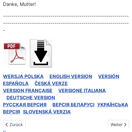
Danke, Mutter!
-------------------------------------------------------------
-------------------------------------------------------------
-
WERSJA POLSKA
ENGLISH VERSION
VERSIÓN
ESPAÑOLA
ČESKÁ VERZE
VERSION FRANÇAISE
VERSIONE ITALIANA
DEUTSCHE VERSION
РУССКАЯ BЕРСИЯ
BEPCIЯ БЕЛАРУСІ
УКРАЇНСЬКА
ВЕРСІЯ
SLOVENSKÁ VERZIA
Vorheriger Beitrag: Panama Chitre 2019
Nächster B
Zurück
Weiter