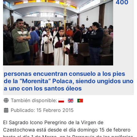
400
personas encuentran consuelo a los pies
de la “Morenita” Polaca, siendo ungidos uno
a uno con los santos óleos
Detalles
También disponible:
Publicado: 15 Febrero 2015
El Sagrado Icono Peregrino de la Virgen de
Czestochowa está desde el día domingo 15 de febrero
hasta el día 1 de Marzo, en la Parroquia de las periferias