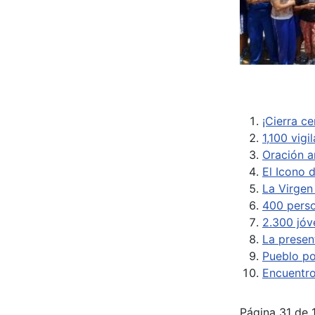
¡Cierra c
1,100 vig
Oración a
El Icono 
La Virgen
400 perso
2.300 jóv
La presen
Pueblo po
Encuentro
Página 31 de 