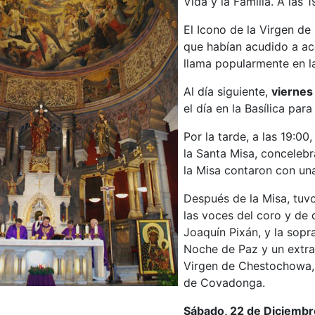
Vida y la Familia. A las
El Icono de la Virgen de
que habían acudido a aco
llama popularmente en l
Al día siguiente,
viernes
el día en la Basílica para 
Por la tarde, a las 19:00,
la Santa Misa, concelebr
la Misa contaron con un
Después de la Misa, tuv
las voces del coro y de 
Joaquín Pixán, y la sopr
Noche de Paz y un extra
Virgen de Chestochowa, 
de Covadonga.
Sábado, 22 de Diciembr