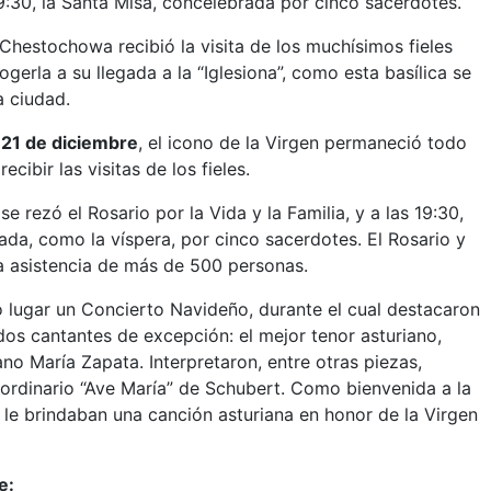
 19:30, la Santa Misa, concelebrada por cinco sacerdotes.
 Chestochowa recibió la visita de los muchísimos fieles
gerla a su llegada a la “Iglesiona”, como esta basílica se
a ciudad.
 21 de diciembre
, el icono de la Virgen permaneció todo
recibir las visitas de los fieles.
 se rezó el Rosario por la Vida y la Familia, y a las 19:30,
ada, como la víspera, por cinco sacerdotes. El Rosario y
a asistencia de más de 500 personas.
o lugar un Concierto Navideño, durante el cual destacaron
dos cantantes de excepción: el mejor tenor asturiano,
ano María Zapata. Interpretaron, entre otras piezas,
ordinario “Ave María” de Schubert. Como bienvenida a la
le brindaban una canción asturiana en honor de la Virgen
e: