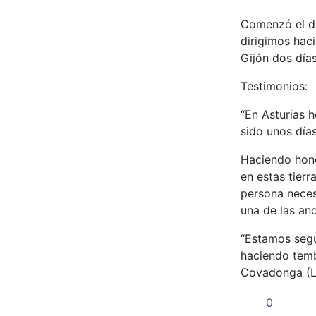
Comenzó el dí
dirigimos hac
Gijón dos día
Testimonios:
“En Asturias 
sido unos días
Haciendo hono
en estas tierr
persona necesi
una de las and
“Estamos segu
haciendo temb
Covadonga (La
0