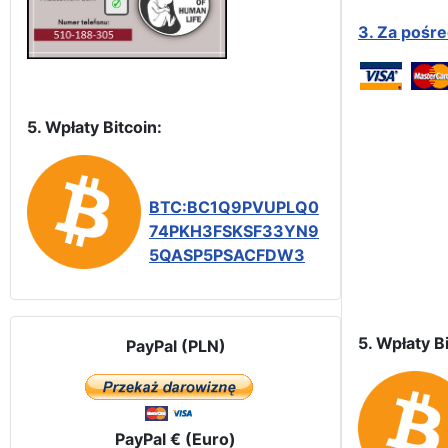
3.
Za pośr
5. Wpłaty Bitcoin:
BTC:BC1Q9PVUPLQ0
74PKH3FSKSF33YN9
5QASP5PSACFDW3
5. Wpłaty Bi
PayPal (PLN)
PayPal € (Euro)