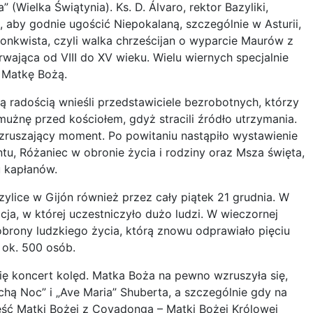
” (Wielka Świątynia). Ks. D. Álvaro, rektor Bazyliki,
, aby godnie ugościć Niepokalaną, szczególnie w Asturii,
konkwista, czyli walka chrześcijan o wyparcie Maurów z
rwająca od VIII do XV wieku. Wielu wiernych specjalnie
 Matkę Bożą.
ką radością wnieśli przedstawiciele bezrobotnych, którzy
mużnę przed kościołem, gdyż stracili źródło utrzymania.
wzruszający moment. Po powitaniu nastąpiło wystawienie
u, Różaniec w obronie życia i rodziny oraz Msza święta,
u kapłanów.
ylice w Gijón również przez cały piątek 21 grudnia. W
cja, w której uczestniczyło dużo ludzi. W wieczornej
 obrony ludzkiego życia, którą znowu odprawiało pięciu
 ok. 500 osób.
ię koncert kolęd. Matka Boża na pewno wzruszyła się,
Cichą Noc” i „Ave Maria” Shuberta, a szczególnie gdy na
eść Matki Bożej z Covadonga – Matki Bożej Królowej