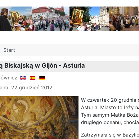
j:
Start
 Biskajską w Gijón - Asturia
również:
ano: 22 grudzień 2012
W czwartek 20 grudnia o
Asturia. Miasto to leży 
Tym samym Matka Boża w
drugiego oceanu, chociaż
Zatrzymała się w Bazyli