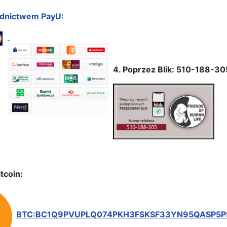
ednictwem PayU:
4. Poprzez Blik: 510-188-30
tcoin:
BTC:BC1Q9PVUPLQ074PKH3FSKSF33YN95QASP5