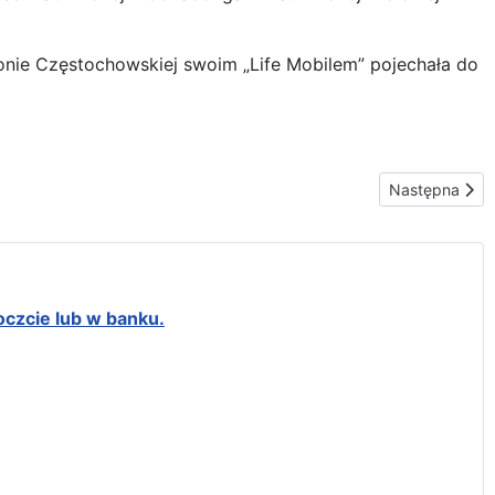
onie Częstochowskiej swoim „Life Mobilem” pojechała do
Następna stro
Następna
oczcie lub w banku.