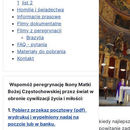
1
list 2
Homilie i świadectwa
Informacje prasowe
Filmy dokumentalne
Filmy z peregrynacji
Brazylia
FAQ - pytania
Materiały do pobrania
Kontakt
Wspomóż peregrynację Ikony Matki
Bożej Częstochowskiej przez świat w
obronie cywilizacji życia i miłości:
1.
Pobierz przekaz pocztowy (pdf),
wydrukuj i wypełniony nadaj na
kiedy najlepsz
poczcie lub w banku.
powitanie zad