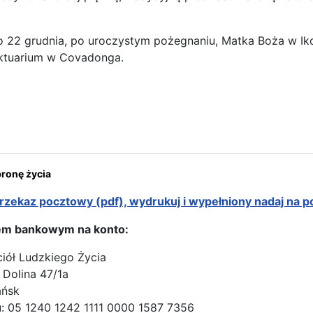
 22 grudnia, po uroczystym pożegnaniu, Matka Boża w Ik
ktuarium w Covadonga.
ona: Covadonga – u Matki Bożej Królowej Asturii
onę życia
rzekaz pocztowy (pdf), wydrukuj i wypełniony nadaj na p
em bankowym na konto:
ciół Ludzkiego Życia
 Dolina 47/1a
ańsk
: 05 1240 1242 1111 0000 1587 7356