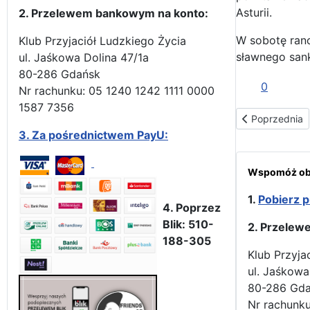
Asturii.
2. Przelewem bankowym na konto:
W sobotę rano
Klub Przyjaciół Ludzkiego Życia
sławnego san
ul. Jaśkowa Dolina 47/1a
80-286 Gdańsk
0
Nr rachunku: 05 1240 1242 1111 0000
1587 7356
Poprzednia str
Poprzednia
3.
Za pośrednictwem PayU:
Wspomóż obr
1.
Pobierz p
4. Poprzez
Blik: 510-
2. Przelew
188-305
Klub Przyja
ul. Jaśkowa
80-286 Gd
Nr rachunku