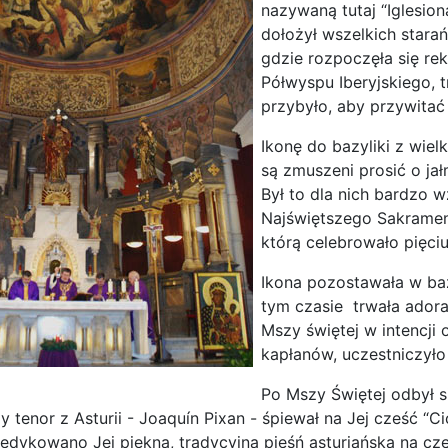
nazywaną tutaj “Iglesiona
dołożył wszelkich starań
gdzie rozpoczęła się re
Półwyspu Iberyjskiego, t
przybyło, aby przywitać
Ikonę do bazyliki z wiel
są zmuszeni prosić o jał
Był to dla nich bardzo 
Najświętszego Sakrament
którą celebrowało pięci
Ikona pozostawała w baz
tym czasie trwała adora
Mszy świętej w intencji
kapłanów, uczestniczyło
Po Mszy Świętej odbył s
y tenor z Asturii - Joaquín Pixan - śpiewał na Jej cześć “
edykowano Jej piękną, tradycyjną pieśń asturiańską na cz