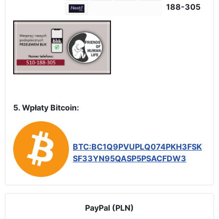
188-305
5. Wpłaty Bitcoin:
BTC:BC1Q9PVUPLQ074PKH3FSK
SF33YN95QASP5PSACFDW3
PayPal (PLN)