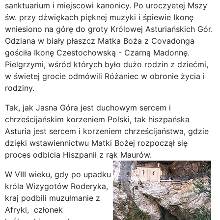
sanktuarium i miejscowi kanonicy. Po uroczyetej Mszy
św. przy dźwiękach pięknej muzyki i śpiewie Ikonę
wniesiono na górę do groty Królowej Asturiańskich Gór.
Odziana w biały płaszcz Matka Boża z Covadonga
gościła Ikonę Czestochowską - Czarną Madonnę.
Pielgrzymi, wśród których było dużo rodzin z dziećmi,
w świetej grocie odmówili Różaniec w obronie życia i
rodziny.
Tak, jak Jasna Góra jest duchowym sercem i
chrześcijańskim korzeniem Polski, tak hiszpańska
Asturia jest sercem i korzeniem chrześcijaństwa, gdzie
dzięki wstawiennictwu Matki Bożej rozpoczął się
proces odbicia Hiszpanii z rąk Maurów.
W VIII wieku, gdy po upadku
króla Wizygotów Roderyka,
kraj podbili muzułmanie z
Afryki, członek