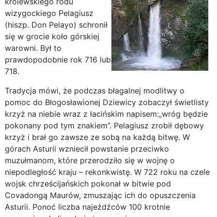
królewskiego rodu
wizygockiego Pelagiusz
(hiszp. Don Pelayo) schronił
się w grocie koło górskiej
warowni. Był to
prawdopodobnie rok 716 lub
718.
Tradycja mówi, że podczas błagalnej modlitwy o
pomoc do Błogosławionej Dziewicy zobaczył świetlisty
krzyż na niebie wraz z łacińskim napisem:„wróg będzie
pokonany pod tym znakiem”. Pelagiusz zrobił dębowy
krzyż i brał go zawsze ze sobą na każdą bitwę. W
górach Asturii wzniecił powstanie przeciwko
muzułmanom, które przerodziło się w wojnę o
niepodległość kraju – rekonkwistę. W 722 roku na czele
wojsk chrześcijańskich pokonał w bitwie pod
Covadongą Maurów, zmuszając ich do opuszczenia
Asturii. Ponoć liczba najeźdźców 100 krotnie