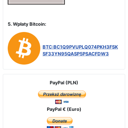
5. Wpłaty Bitcoin:
BTC:BC1Q9PVUPLQ074PKH3FSK
SF33YN95QASP5PSACFDW3
PayPal (PLN)
PayPal € (Euro)