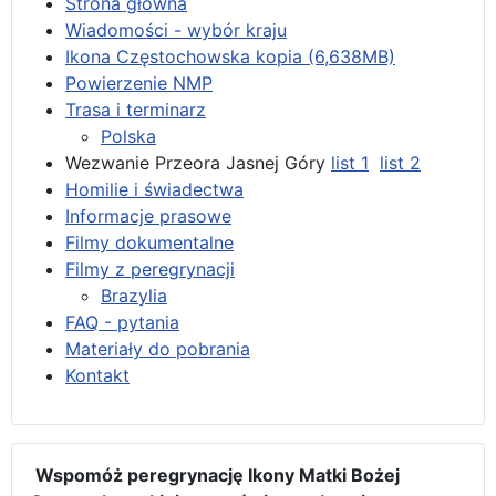
Strona główna
Wiadomości - wybór kraju
Ikona Częstochowska kopia (6,638MB)
Powierzenie NMP
Trasa i terminarz
Polska
Wezwanie Przeora Jasnej Góry
list 1
list 2
Homilie i świadectwa
Informacje prasowe
Filmy dokumentalne
Filmy z peregrynacji
Brazylia
FAQ - pytania
Materiały do pobrania
Kontakt
Wspomóż peregrynację Ikony Matki Bożej