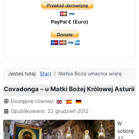
PayPal € (Euro)
Jesteś tutaj:
Start
Matka Boża umacnia wiarę
Covadonga – u Matki Bożej Królowej Asturii
Szczegóły
Dostępne również:
Opublikowano: 22 grudzień 2012
W
sobotę
22