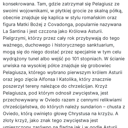
konsekrowana. Tam, gdzie zatrzymał się Pelagiusz ze
swoimi wojownikami, w płytkiej grocie ze skalną półką,
obecnie znajduje się kaplica w stylu romańskim oraz
figura Matki Bożej z Covadonga, popularnie nazywana
La Santina i jest czczona jako Królowa Asturii.
Pielgrzymi, którzy przez cały rok przybywają do tego
ważnego, duchowego i historycznego sanktuarium,
mogą się do niego dostać przez specjalnie w tym celu
wydrążony tunel albo wejść po 101 stopniach. W ścianie
urwiska na wysokiej półce znajduje się grobowiec
Pelagiusza, którego wybrano pierwszym królem Asturii
oraz jego zięcia Alfonsa I Katolika, który znacznie
poszerzył tereny należące do chrześcijan. Krzyż
Pelagiusza, pod którym odnosił zwycięstwa, jest
przechowywany w Oviedo razem z cennymi relikwiami
chrześcijaństwa, do których należy sundarion – chusta z
Oviedo, którą owinięto głowę Chrystusa na krzyżu. A
złoty krzyż, jako znak tego zwycięstwa jest
umieszczony zarówno na fladze jak i w godle Asturii.