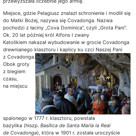
przewyższała liczebnie jego armię.
Miejsce, gdzie Pelagiusz znalazł schronienie i modlił się
do Matki Bożej, nazywa się Covadonga. Nazwa
pochodzi z łaciny „Cova Dominica”, czyli „Grota Pani”.
Ok. 20 lat później król Alfons I zwany
Katolikiem nakazał wybudowanie w grocie Covadonga
drewnianego klasztoru i kaplicy ku czci Naszej Pani
z Covadonga.
Obok groty
z biegiem
czasu,
na miejscu
spalonego w 1777 r. klasztoru, powstała
bazylika (hiszp.
Basílica de Santa María la Real
de Covadonga
), która w 1901 r. została uroczyście