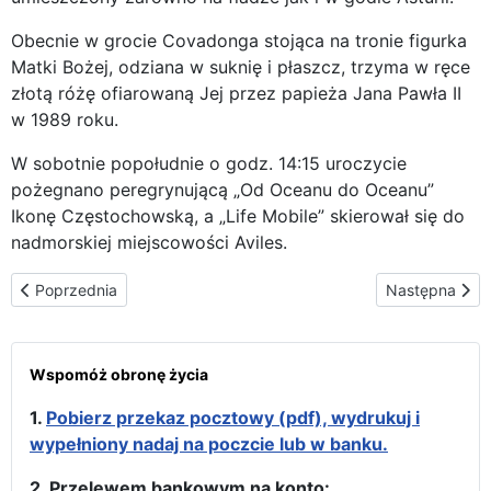
Obecnie w grocie Covadonga stojąca na tronie figurka
Matki Bożej, odziana w suknię i płaszcz, trzyma w ręce
złotą różę ofiarowaną Jej przez papieża Jana Pawła II
w 1989 roku.
W sobotnie popołudnie o godz. 14:15 uroczycie
pożegnano peregrynującą „Od Oceanu do Oceanu”
Ikonę Częstochowską, a „Life Mobile” skierował się do
nadmorskiej miejscowości Aviles.
Poprzednia strona: Aviles – dalsza wędrówka po Asturii
Następna stron
Poprzednia
Następna
Wspomóż obronę życia
1.
Pobierz przekaz pocztowy (pdf), wydrukuj i
wypełniony nadaj na poczcie lub w banku.
2. Przelewem bankowym na konto: