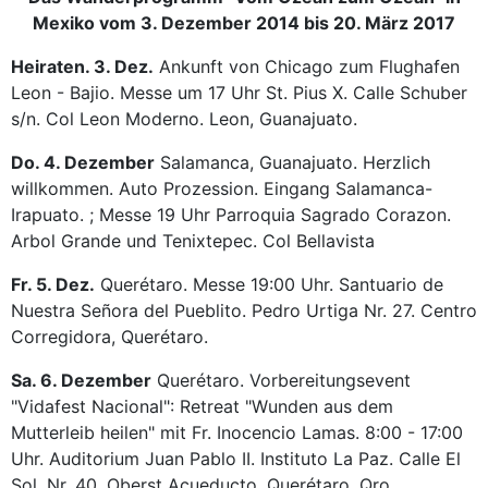
Mexiko vom 3. Dezember 2014 bis 20. März 2017
Heiraten. 3. Dez.
Ankunft von Chicago zum Flughafen
Leon - Bajio. Messe um 17 Uhr St. Pius X. Calle Schuber
s/n. Col Leon Moderno. Leon, Guanajuato.
Do. 4. Dezember
Salamanca, Guanajuato. Herzlich
willkommen. Auto Prozession. Eingang Salamanca-
Irapuato. ; Messe 19 Uhr Parroquia Sagrado Corazon.
Arbol Grande und Tenixtepec. Col Bellavista
Fr. 5. Dez.
Querétaro. Messe 19:00 Uhr. Santuario de
Nuestra Señora del Pueblito. Pedro Urtiga Nr. 27. Centro
Corregidora, Querétaro.
Sa. 6. Dezember
Querétaro. Vorbereitungsevent
"Vidafest Nacional": Retreat "Wunden aus dem
Mutterleib heilen" mit Fr. Inocencio Lamas. 8:00 - 17:00
Uhr. Auditorium Juan Pablo II. Instituto La Paz. Calle El
Sol, Nr. 40, Oberst Acueducto. Querétaro, Qro.