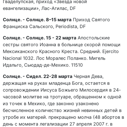
Гваделупская, приход «Звезда новой
евангелизации», Лас-Агилас, DF
Солнце. - Солнце. 8–15 марта
Приход Святого
Франциска Сальского, Periodista, DF
Солнце. - Солнце. 15 - 22 марта
Апостольские
сестры святого Иоанна в больнице скорой помощи
Мексиканского Красного Креста. Средний. Ejercito
Nacional 1032. Лос Моралес Поланко. Мигель
Идальго, Сьюдад-де-Мехико. 11510
Солнце. - Сидел. 22-28 марта
Черная Дева,
держащая на руках младенца Бога, остается в
сопровождении Иисуса Божьего Милосердия в 24-
часовой молитве на тротуаре, обращенном к одной
из точек в Мехико, где законно узаконено
бесчисленное количество жизней невинных детей в
утробе их матерей. прекращено молча (48 абортов в
день с момента легализации 27 апреля 2007 г. в