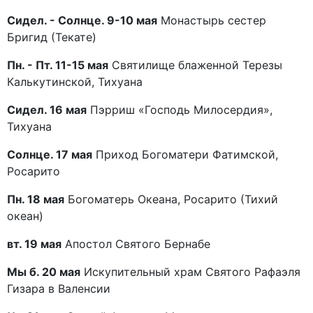
Сидел. - Солнце. 9-10 мая
Монастырь сестер
Бригид (Текате)
Пн. - Пт. 11-15 мая
Святилище блаженной Терезы
Калькутинской, Тихуана
Сидел. 16 мая
Пэрриш «Господь Милосердия»,
Тихуана
Солнце. 17 мая
Приход Богоматери Фатимской,
Росарито
Пн. 18 мая
Богоматерь Океана, Росарито (Тихий
океан)
вт. 19 мая
Апостол Святого Бернабе
Мы б. 20 мая
Искупительный храм Святого Рафаэля
Гизара в Валенсии