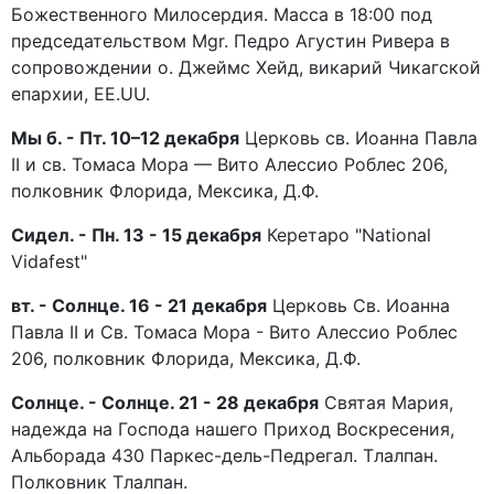
Божественного Милосердия. Масса в 18:00 под
председательством Mgr. Педро Агустин Ривера в
сопровождении о. Джеймс Хейд, викарий Чикагской
епархии, EE.UU.
Мы б. - Пт. 10–12 декабря
Церковь св. Иоанна Павла
II и св. Томаса Мора — Вито Алессио Роблес 206,
полковник Флорида, Мексика, Д.Ф.
Сидел. - Пн. 13 - 15 декабря
Керетаро "National
Vidafest"
вт. - Солнце. 16 - 21 декабря
Церковь Св. Иоанна
Павла II и Св. Томаса Мора - Вито Алессио Роблес
206, полковник Флорида, Мексика, Д.Ф.
Солнце. - Солнце. 21 - 28 декабря
Святая Мария,
надежда на Господа нашего Приход Воскресения,
Альборада 430 Паркес-дель-Педрегал. Тлалпан.
Полковник Тлалпан.