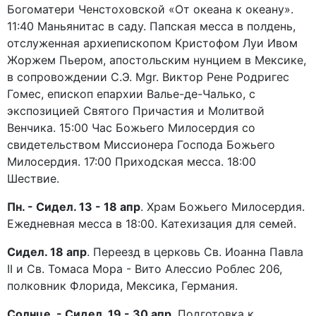
Богоматери Ченстоховской «От океана к океану».
11:40 Маньянитас в саду. Папская месса в полдень,
отслуженная архиепископом Кристофом Луи Ивом
Жоржем Пьером, апостольским нунцием в Мексике,
в сопровождении С.Э. Mgr. Виктор Рене Родригес
Гомес, епископ епархии Валье-де-Чалько, с
экспозицией Святого Причастия и Молитвой
Венчика. 15:00 Час Божьего Милосердия со
свидетельством Миссионера Господа Божьего
Милосердия. 17:00 Приходская месса. 18:00
Шествие.
Пн. - Сидел. 13 - 18 апр
. Храм Божьего Милосердия.
Ежедневная месса в 18:00. Катехизация для семей.
Сидел. 18 апр
. Переезд в церковь Св. Иоанна Павла
II и Св. Томаса Мора - Вито Алессио Роблес 206,
полковник Флорида, Мексика, Германия.
Солнце. - Сидел. 19 - 30 апр
. Подготовка к