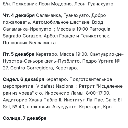
б/н. Полковник Леон Модерно. Леон, Гуанахуато.
Чт. 4 декабря
Саламанка, Гуанахуато. Добро
пожаловать. Автомобильное шествие. Вход
Саламанка-Ирапуато. ; Месса в 19:00 Parroquia
Sagrado Corazon. Арбол Гранде и Теникстепек.
Полковник Беллависта
Пт. 5 декабря
Керетаро. Масса 19:00. Сантуарио-де-
Нуэстра-Сеньора-дель-Пуэблито. Педро Уртига №
27. Centro Corregidora, Керетаро.
Сидел. 6 декабря
Керетаро. Подготовительное
мероприятие "Vidafest Nacional": Ретрит "Исцеление
ран из чрева" с о. Иносенсио Ламы. 8:00–17:00.
Аудиторио Хуана Пабло II. Институт Ла-Пас. Calle El
Sol, № 40, полковник Акуедукто. Керетаро, Кро.
Солнце. 7 декабря