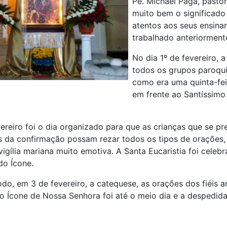
Pe. Michael Paga, pasto
muito bem o significado
atentos aos seus ensina
trabalhado anteriorment
No dia 1º de fevereiro, 
todos os grupos paroquia
como era uma quinta-feir
em frente ao Santíssim
vereiro foi o dia organizado para que as crianças que se 
 da confirmação possam rezar todos os tipos de orações, 
gília mariana muito emotiva. A Santa Eucaristia foi celeb
do Ícone.
, em 3 de fevereiro, a catequese, as orações dos fiéis a
o Ícone de Nossa Senhora foi até o meio dia e a despedida