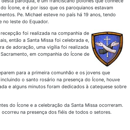
r desta paróquia, é um franciscano polonês que conhece
 do Ícone, e é por isso que os paroquianos estavam
mentos. Pe. Michael esteve no país há 19 anos, tendo
e no leste do Equador.
a recepção foi realizada na companhia de
is, então a Santa Missa foi celebrada e,
a de adoração, uma vigília foi realizada
o Sacramento, em companhia do Ícone de
preparem para a primeira comunhão e os jovens que
incluindo o santo rosário na presença do Ícone, houve
rada e alguns minutos foram dedicados à catequese sobre
ntes do Ícone e a celebração da Santa Missa ocorreram.
 ocorreu na presença dos fiéis de todos o setores.