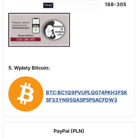
188-305
5. Wpłaty Bitcoin:
BTC:BC1Q9PVUPLQ074PKH3FSK
SF33YN95QASP5PSACFDW3
PayPal (PLN)