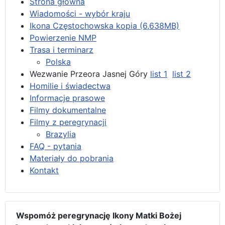
Strona główna
Wiadomości - wybór kraju
Ikona Częstochowska kopia (6,638MB)
Powierzenie NMP
Trasa i terminarz
Polska
Wezwanie Przeora Jasnej Góry
list 1
list 2
Homilie i świadectwa
Informacje prasowe
Filmy dokumentalne
Filmy z peregrynacji
Brazylia
FAQ - pytania
Materiały do pobrania
Kontakt
Wspomóż peregrynację Ikony Matki Bożej