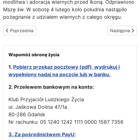
modlitwa i adoracja wiernych przed Ikoną. Odprawiono
Mszę św. W sobotę 4 lutego koło południa nastąpiło
pożegnanie z udziałem wiernych z całego okręgu.
Poprzednia strona: Ikona Częstochowska odwiedza najstarsze si
Następna stro
Poprzednia
Następna
Wspomóż obronę życia
1.
Pobierz przekaz pocztowy (pdf), wydrukuj i
wypełniony nadaj na poczcie lub w banku.
2. Przelewem bankowym na konto:
Klub Przyjaciół Ludzkiego Życia
ul. Jaśkowa Dolina 47/1a
80-286 Gdańsk
Nr rachunku: 05 1240 1242 1111 0000 1587 7356
3.
Za pośrednictwem PayU: