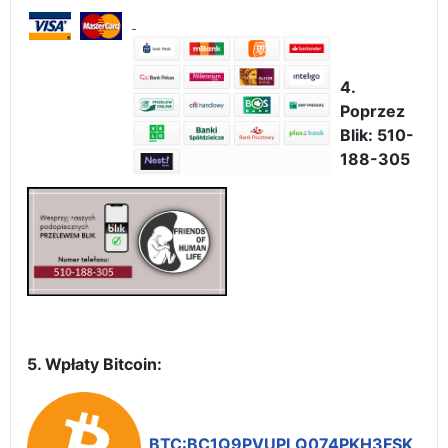
4.
Poprzez
Blik: 510-
188-305
5. Wpłaty Bitcoin:
BTC:BC1Q9PVUPLQ074PKH3FSK