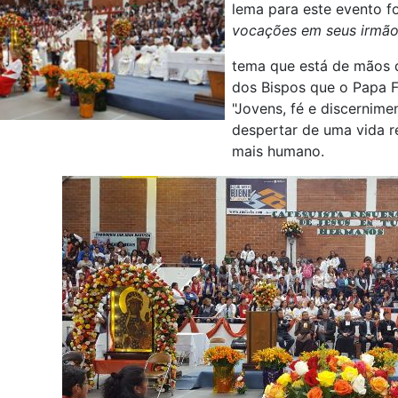
lema para este evento f
vocações em seus irmão
tema que está de mãos 
dos Bispos que o Papa F
"Jovens, fé e discernim
despertar de uma vida r
mais humano.