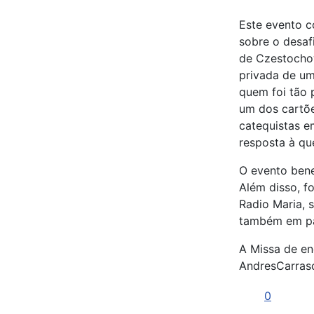
Este evento c
sobre o desaf
de Czestocho
privada de um
quem foi tão 
um dos cartõe
catequistas e
resposta à qu
O evento bene
Além disso, f
Radio Maria, 
também em paí
A Missa de en
AndresCarrasc
0