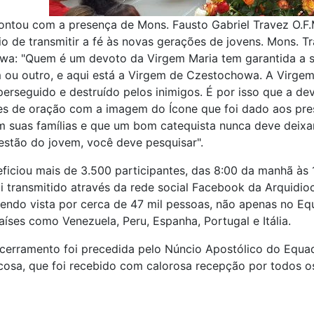
ontou com a presença de Mons. Fausto Gabriel Travez O.F.
io de transmitir a fé às novas gerações de jovens. Mons. 
wa: "Quem é um devoto da Virgem Maria tem garantida a s
 ou outro, e aqui está a Virgem de Czestochowa. A Virgem 
perseguido e destruído pelos inimigos. É por isso que a de
s de oração com a imagem do Ícone que foi dado aos pres
m suas famílias e que um bom catequista nunca deve deixa
estão do jovem, você deve pesquisar".
ficiou mais de 3.500 participantes, das 8:00 da manhã às 
oi transmitido através da rede social Facebook da Arquidio
sendo vista por cerca de 47 mil pessoas, não apenas no Eq
ses como Venezuela, Peru, Espanha, Portugal e Itália.
cerramento foi precedida pelo Núncio Apostólico do Equa
osa, que foi recebido com calorosa recepção por todos os