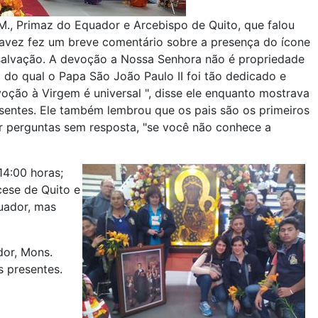
M., Primaz do Equador e Arcebispo de Quito, que falou
Travez fez um breve comentário sobre a presença do ícone
alvação. A devoção a Nossa Senhora não é propriedade
do qual o Papa São João Paulo II foi tão dedicado e
voção à Virgem é universal ", disse ele enquanto mostrava
entes. Ele também lembrou que os pais são os primeiros
r perguntas sem resposta, "se você não conhece a
14:00 horas;
cese de Quito e
uador, mas
dor, Mons.
 presentes.