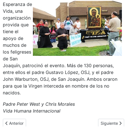
Esperanza de
Vida, una
organización
provida que
tiene el
apoyo de
muchos de
los feligreses
de San
Joaquín, patrocinó el evento. Más de 130 personas,
entre ellos el padre Gustavo López, OSJ, y el padre
John Warburton, OSJ, de San Joaquín. Ambos oraron
para que la Virgen interceda en nombre de los no
nacidos.
Padre Peter West y Chris Morales
Vida Humana Internacional
Artículo anterior: Iglesia Ortodoxa de Santa Susana en Sonora
Artículo sigui
Anterior
Siguiente