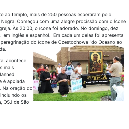
te ao templo, mais de 250 pessoas esperaram pelo
 Negra. Começou com uma alegre procissão com o Ícone
greja. Às 20:00, o ícone foi adorado. No domingo, dez
 em inglês e espanhol. Em cada um delas foi apresenta
ca peregrinação do ícone de Czestochowa "do Oceano ao
da.
ra, acontece
s mais
Planned
e é apoiada
o. Na oração do
incluindo os
n, OSJ de São