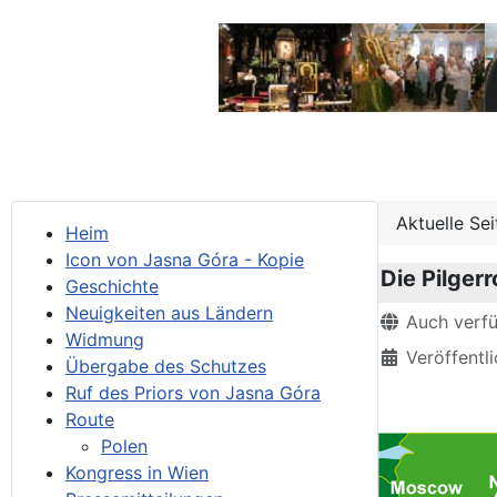
Aktuelle Se
Heim
Icon von Jasna Góra - Kopie
Die Pilger
Geschichte
Neuigkeiten aus Ländern
Details
Auch verf
Widmung
Veröffentli
Übergabe des Schutzes
Ruf des Priors von Jasna Góra
Route
Polen
Kongress in Wien