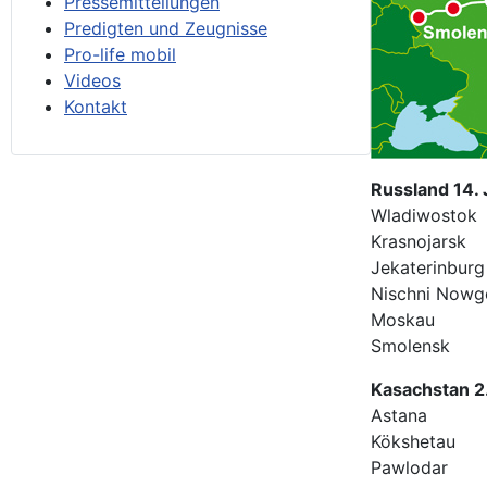
Pressemitteilungen
Predigten und Zeugnisse
Pro-life mobil
Videos
Kontakt
Russland 14. J
Wladiwostok
Krasnojarsk
Jekaterinburg
Nischni Nowg
Moskau
Smolensk
Kasachstan 2.
Astana
Kökshetau
Pawlodar