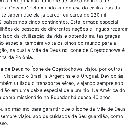
 a peregrinação do Ícone de Nossa Senhora de
 a Oceano" pelo mundo em defesa da civilização da
te sabem que ela já percorreu cerca de 220 mil
2 países nos cinco continentes. Esta jornada especial
lhões de pessoas de diferentes nações e línguas rezaram
o lado da civilização da vida e obtendo muitas graças
ção especial também volta os olhos do mundo para a
dição, na qual a Mãe de Deus no Ícone de Częstochowa é
ha da Polônia.
ãe de Deus no Ícone de Częstochowa viajou por outros
, visitando o Brasil, a Argentina e o Uruguai. Devido às
ambém utilizou o transporte aéreo, viajando sempre sob
dião em uma caixa especial de alumínio. Na América do
a como missionário no Equador há quase 40 anos.
ou ao máximo para garantir que o Ícone da Mãe de Deus
 sempre viajou sob os cuidados de Seu guardião, como
sso.