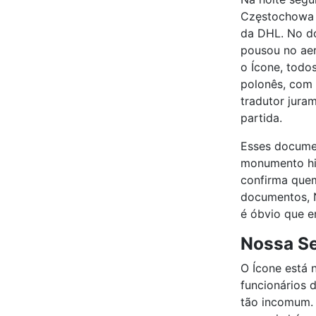
Częstochowa 
da DHL. No do
pousou no ae
o Ícone, todo
polonês, com
tradutor jura
partida.
Esses documen
monumento his
confirma quem
documentos, N
é óbvio que e
Nossa Se
O Ícone está 
funcionários 
tão incomum. 