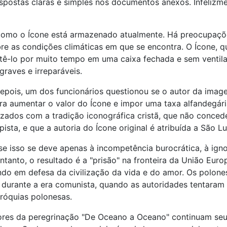
espostas claras e simples nos documentos anexos. Infelizme
omo o Ícone está armazenado atualmente. Há preocupações
e as condições climáticas em que se encontra. O Ícone, que
ê-lo por muito tempo em uma caixa fechada e sem ventila
graves e irreparáveis.
epois, um dos funcionários questionou se o autor da imag
a aumentar o valor do Ícone e impor uma taxa alfandegária
rizados com a tradição iconográfica cristã, que não concede
sta, e que a autoria do Ícone original é atribuída a São Lu
er se isso se deve apenas à incompetência burocrática, à i
ntanto, o resultado é a "prisão" na fronteira da União Eu
ndo em defesa da civilização da vida e do amor. Os polone
durante a era comunista, quando as autoridades tentaram
róquias polonesas.
res da peregrinação "De Oceano a Oceano" continuam seus 