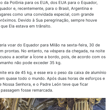
ico da Polônia para os EUA, dos EUA para o Equador,
ador e, recentemente, para o Brasil, Argentina e
 lugares como uma convidada especial, com grande
 próximos. Devido à Sua peregrinação, sempre houve
que Ela estava em trânsito.
ia voar do Equador para Milão na sexta-feira, 30 de
am prontas. No entanto, na véspera da chegada, na noite
usou a aceitar a Ícone a bordo, pois, de acordo com os
amanho não pode exceder 35 kg.
te era de 45 kg, e esse era o peso da caixa de alumínio
do em quase todo o mundo. Após duas horas de esforços e
e Nossa Senhora, e o Padre León teve que ficar
a passagem fosse remarcada.