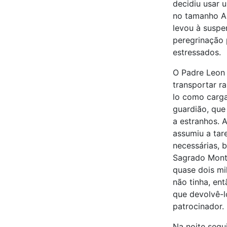
decidiu usar 
no tamanho A3
levou à suspe
peregrinação 
estressados.
O Padre Leon 
transportar r
lo como carga
guardião, que
a estranhos. 
assumiu a tar
necessárias, 
Sagrado Monte
quase dois mi
não tinha, en
que devolvê-
patrocinador.
Na noite segu