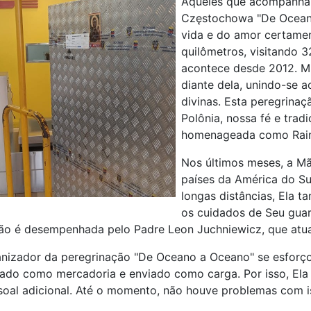
Aqueles que acompanham
Częstochowa "De Oceano
vida e do amor certamen
quilômetros, visitando 3
acontece desde 2012. Mi
diante dela, unindo-se a
divinas. Esta peregrina
Polônia, nossa fé e tra
homenageada como Rain
Nos últimos meses, a M
países da América do Sul
longas distâncias, Ela t
os cuidados de Seu guar
ção é desempenhada pelo Padre Leon Juchniewicz, que atu
nizador da peregrinação "De Oceano a Oceano" se esforç
tado como mercadoria e enviado como carga. Por isso, Ela
al adicional. Até o momento, não houve problemas com i