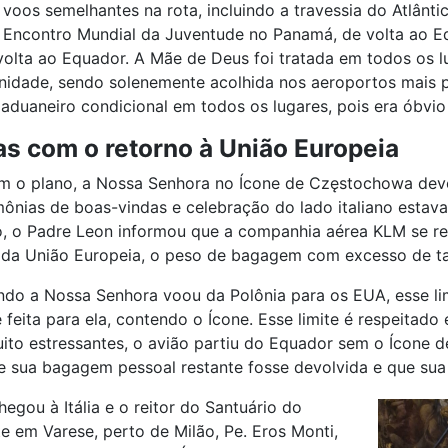
voos semelhantes na rota, incluindo a travessia do Atlânt
 Encontro Mundial da Juventude no Panamá, de volta ao Equ
volta ao Equador. A Mãe de Deus foi tratada em todos os
gnidade, sendo solenemente acolhida nos aeroportos mais
duaneiro condicional em todos os lugares, pois era óbvio 
s com o retorno à União Europeia
 o plano, a Nossa Senhora no Ícone de Częstochowa dever
mônias de boas-vindas e celebração do lado italiano estav
, o Padre Leon informou que a companhia aérea KLM se rec
 da União Europeia, o peso de bagagem com excesso de t
do a Nossa Senhora voou da Polônia para os EUA, esse limi
 feita para ela, contendo o Ícone. Esse limite é respeita
ito estressantes, o avião partiu do Equador sem o Ícone d
 sua bagagem pessoal restante fosse devolvida e que su
egou à Itália e o reitor do Santuário do
 em Varese, perto de Milão, Pe. Eros Monti,