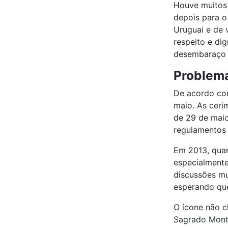
Houve muitos 
depois para o
Uruguai e de 
respeito e di
desembaraço a
Problema
De acordo com
maio. As ceri
de 29 de maio
regulamentos
Em 2013, quan
especialmente
discussões mu
esperando que
O ícone não ch
Sagrado Monte