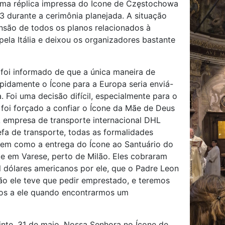
uma réplica impressa do Ícone de Częstochowa
 durante a cerimônia planejada. A situação
nsão de todos os planos relacionados à
pela Itália e deixou os organizadores bastante
foi informado de que a única maneira de
apidamente o Ícone para a Europa seria enviá-
. Foi uma decisão difícil, especialmente para o
 foi forçado a confiar o Ícone da Mãe de Deus
A empresa de transporte internacional DHL
efa de transporte, todas as formalidades
bem como a entrega do Ícone ao Santuário do
 em Varese, perto de Milão. Eles cobraram
l dólares americanos por ele, que o Padre Leon
tão ele teve que pedir emprestado, e teremos
los a ele quando encontrarmos um
inte, 31 de maio, Nossa Senhora no Ícone de