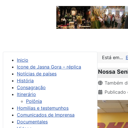
Está em...
Inicio
Icone de Jasna Gora – réplica
Nossa Sen
Notícias de países
História
Detalhes
Também di
Consagração
Publicado
Itinerário
Polônia
Homilias e testemunhos
Comunicados de Imprensa
Documentales