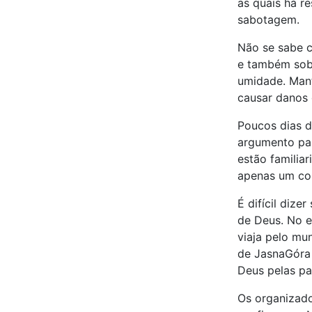
as quais há r
sabotagem.
Não se sabe c
e também sobr
umidade. Mant
causar danos 
Poucos dias d
argumento par
estão familia
apenas um copi
É difícil diz
de Deus. No e
viaja pelo mu
de JasnaGóra 
Deus pelas pa
Os organizado