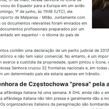
voou do Equador para a Europa em um avião
mingo, 1º de junho, às 11h18 (UTC), ela
roporto de Malpensa - Milão. Juntamente com
s os documentos relevantes foram enviados em
 documentos profissionais preparados por um
mentado em espanhol – o idioma do país de
tos contêm uma declaração de um perito judicial de 2012
tórico e não tem valor comercial. No entanto, é um impor
 exerce a custódia da propriedade, quem pintou o Ícone, 
ossa Senhora cruzou 32 fronteiras nacionais e, em todas 
m um determinado país ela estaria apenas em trânsito.
nhora de Częstochowa "presa" pela a
na alfândega italiana há uma semana. A DHL ainda não o e
da alfândega italiana não têm pressa e geralmente dão a
Os organizadores italianos da peregrinação são bombarde