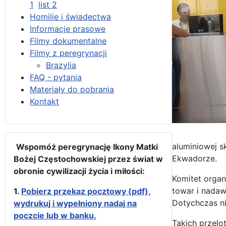
1
list 2
Homilie i świadectwa
Informacje prasowe
Filmy dokumentalne
Filmy z peregrynacji
Brazylia
FAQ - pytania
Materiały do pobrania
Kontakt
aluminiowej s
Wspomóż peregrynację Ikony Matki
Ekwadorze.
Bożej Częstochowskiej przez świat w
obronie cywilizacji życia i miłości:
Komitet organ
towar i nadaw
1.
Pobierz przekaz pocztowy (pdf),
Dotychczas n
wydrukuj i wypełniony nadaj na
poczcie lub w banku.
Takich przelo