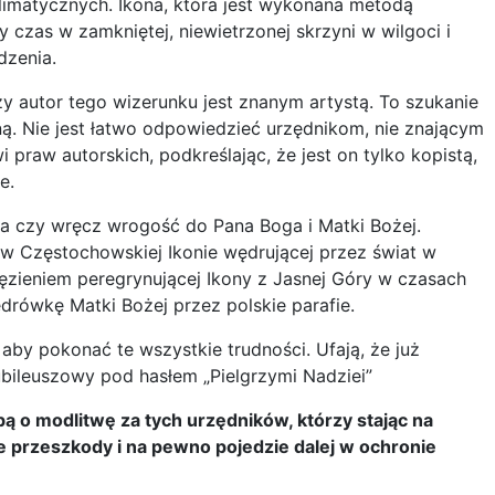
klimatycznych. Ikona, która jest wykonana metodą
 czas w zamkniętej, niewietrzonej skrzyni w wilgoci i
zenia.
zy autor tego wizerunku jest znanym artystą. To szukanie
ą. Nie jest łatwo odpowiedzieć urzędnikom, nie znającym
i praw autorskich, podkreślając, że jest on tylko kopistą,
e.
cja czy wręcz wrogość do Pana Boga i Matki Bożej.
j w Częstochowskiej Ikonie wędrującej przez świat w
więzieniem peregrynującej Ikony z Jasnej Góry w czasach
drówkę Matki Bożej przez polskie parafie.
aby pokonać te wszystkie trudności. Ufają, że już
Jubileuszowy pod hasłem „Pielgrzymi Nadziei”
bą o modlitwę za tych urzędników, którzy stając na
e przeszkody i na pewno pojedzie dalej w ochronie