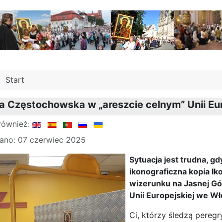
j:
Start
 Częstochowska w „areszcie celnym” Unii Eur
również:
ano: 07 czerwiec 2025
Sytuacja jest trudna, 
ikonograficzna kopia Ik
wizerunku na Jasnej Gó
Unii Europejskiej we W
Ci, którzy śledzą pereg