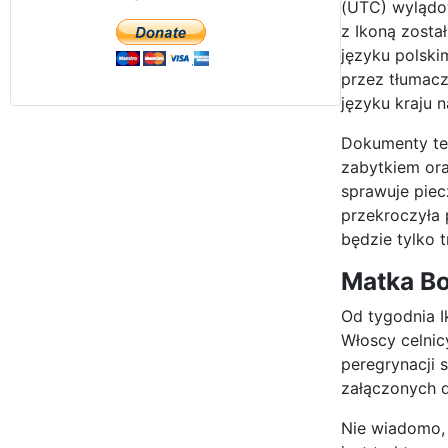
(UTC) wylądow
z Ikoną zosta
języku polsk
przez tłumacz
języku kraju n
Dokumenty te 
zabytkiem ora
sprawuje piec
przekroczyła 
będzie tylko 
Matka Bo
Od tygodnia I
Włoscy celnic
peregrynacji 
załączonych d
Nie wiadomo, 