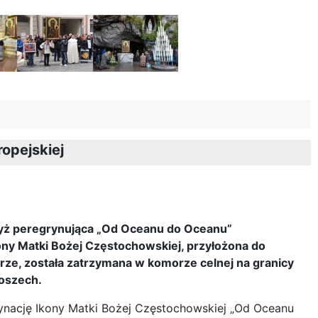
opejskiej
gdyż peregrynująca „Od Oceanu do Oceanu”
ony Matki Bożej Częstochowskiej, przyłożona do
rze, została zatrzymana w komorze celnej na granicy
łoszech.
rynację Ikony Matki Bożej Częstochowskiej „Od Oceanu