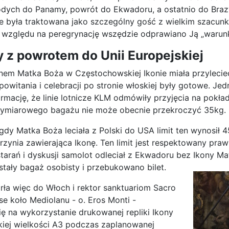
dych do Panamy, powrót do Ekwadoru, a ostatnio do Brazy
 była traktowana jako szczególny gość z wielkim szacunki
e względu na peregrynację wszędzie odprawiano Ją „warunko
 z powrotem do Unii Europejskiej
nem Matka Boża w Częstochowskiej Ikonie miała przylecie
powitania i celebracji po stronie włoskiej były gotowe. Je
ormację, że linie lotnicze KLM odmówiły przyjęcia na pokła
miarowego bagażu nie może obecnie przekroczyć 35kg.
gdy Matka Boża leciała z Polski do USA limit ten wynosił 4
rzynia zawierająca Ikonę. Ten limit jest respektowany pr
starań i dyskusji samolot odleciał z Ekwadoru bez Ikony Ma
tały bagaż osobisty i przebukowano bilet.
arła więc do Włoch i rektor sanktuariom Sacro
e koło Mediolanu - o. Eros Monti -
ę na wykorzystanie drukowanej repliki Ikony
iej wielkości A3 podczas zaplanowanej