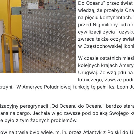
Do Oceanu” przez świat w
wiedzą, że przebyła Ona
na pięciu kontynentach.
przed Nią miliony ludzi 
cywilizacji życia i uzys
zwraca także oczy świata
w Częstochowskiej Ikoni
W czasie ostatnich mie
kolejnych krajach Amery
Urugwaj. Ze względu na 
lotniczego, zawsze podr
krzyni. W Ameryce Południowej funkcję tę pełni ks. Leon J
izacyjny peregrynacji „Od Oceanu do Oceanu” bardzo starał
ana na cargo. Jechała więc zawsze pod opieką Swojego k
ie było z tym żadnych problemów.
tów na trasie było wiele, m. in. przez Atlantyk z Polski d