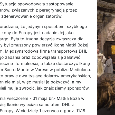
. Sytuacja spowodowała zastopowanie
anów, związanych z peregrynacją przez
e zdenerwowanie organizatorów.
doradzano, że jedynym sposobem szybkiego
 Ikony do Europy jest nadanie Jej jako
cargo. Była to trudna decyzja zwłaszcza dla
ry był zmuszony powierzyć Ikonę Matki Bożej
m. Międzynarodowa firma transportowa DHL
ego zadania oraz zobowiązała się załatwić
ieczne formalności, a także dostarczyć Ikonę
um Sacro Monte w Varese w pobliżu Mediolanu.
to prawie dwa tysiące dolarów amerykańskich,
on nie miał, więc musiał je pożyczyć, a my
eli mu je zwrócić, jak znajdziemy sponsorów.
ia wieczorem - 31 maja br.- Matka Boża w
ej Ikonie wyleciała samolotem DHL z
uropy. W niedzielę 1 czerwca o godz. 11:18