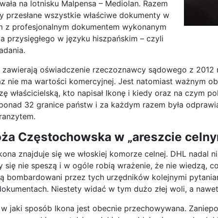
ała na lotnisku Malpensa – Mediolan. Razem
ły przesłane wszystkie właściwe dokumenty w
im z profesjonalnym dokumentem wykonanym
a przysięgłego w języku hiszpańskim – czyli
adania.
zawierają oświadczenie rzeczoznawcy sądowego z 2012 rok
z nie ma wartości komercyjnej. Jest natomiast ważnym obi
zę właścicielską, kto napisał Ikonę i kiedy oraz na czym
ponad 32 granice państw i za każdym razem była odprawi
tranzytem.
ża Częstochowska w „areszcie celnym
kona znajduje się we włoskiej komorze celnej. DHL nadal n
y się nie speszą i w ogóle robią wrażenie, że nie wiedzą, 
są bombardowani przez tych urzędników kolejnymi pytaniam
okumentach. Niestety widać w tym dużo złej woli, a nawe
w jaki sposób Ikona jest obecnie przechowywana. Zaniepo