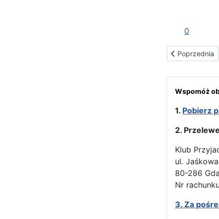
0
Poprzednia st
Poprzednia
Wspomóż obr
1.
Pobierz p
2. Przelew
Klub Przyja
ul. Jaśkowa
80-286 Gd
Nr rachunku
3.
Za pośr