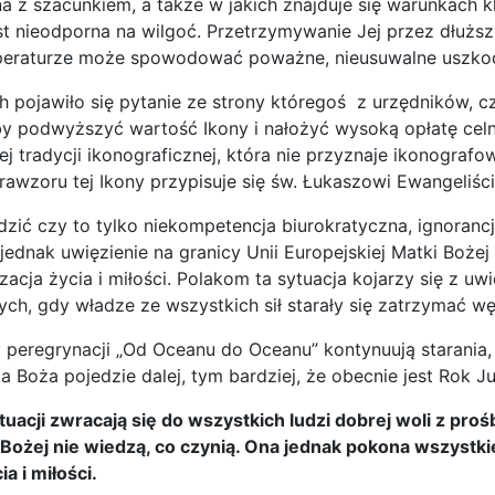
na z szacunkiem, a także w jakich znajduje się warunkach 
est nieodporna na wilgoć. Przetrzymywanie Jej przez dłuższy
peraturze może spowodować poważne, nieusuwalne uszkod
ch pojawiło się pytanie ze strony któregoś z urzędników, c
y podwyższyć wartość Ikony i nałożyć wysoką opłatę celn
ej tradycji ikonograficznej, która nie przyznaje ikonografow
rawzoru tej Ikony przypisuje się św. Łukaszowi Ewangeliści
dzić czy to tylko niekompetencja biurokratyczna, ignoran
 jednak uwięzienie na granicy Unii Europejskiej Matki Boże
izacja życia i miłości. Polakom ta sytuacja kojarzy się z u
ch, gdy władze ze wszystkich sił starały się zatrzymać wę
 peregrynacji „Od Oceanu do Oceanu” kontynuują starania, 
a Boża pojedzie dalej, tym bardziej, że obecnie jest Rok 
uacji zwracają się do wszystkich ludzi dobrej woli z proś
Bożej nie wiedzą, co czynią. Ona jednak pokona wszystki
ia i miłości.