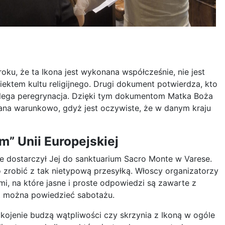
u, że ta Ikona jest wykonana współcześnie, nie jest
ektem kultu religijnego. Drugi dokument potwierdza, kto
 polega peregrynacja. Dzięki tym dokumentom Matka Boża
ana warunkowo, gdyż jest oczywiste, że w danym kraju
” Unii Europejskiej
ie dostarczył Jej do sanktuarium Sacro Monte w Varese.
co zrobić z tak nietypową przesyłką. Włoscy organizatorzy
i, na które jasne i proste odpowiedzi są zawarte z
t można powiedzieć sabotażu.
kojenie budzą wątpliwości czy skrzynia z Ikoną w ogóle