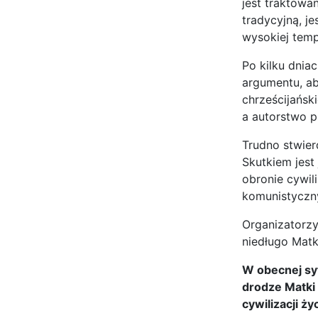
jest traktowa
tradycyjną, j
wysokiej tem
Po kilku dnia
argumentu, ab
chrześcijański
a autorstwo p
Trudno stwier
Skutkiem jest
obronie cywil
komunistyczny
Organizatorzy
niedługo Matk
W obecnej syt
drodze Matki 
cywilizacji życ