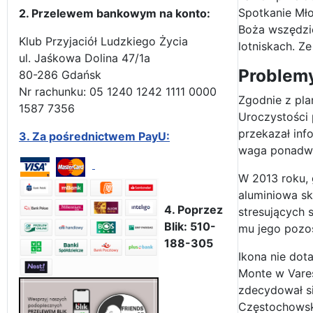
Spotkanie Mło
2. Przelewem bankowym na konto:
Boża wszędzie
Klub Przyjaciół Ludzkiego Życia
lotniskach. Z
ul. Jaśkowa Dolina 47/1a
Problemy
80-286 Gdańsk
Nr rachunku: 05 1240 1242 1111 0000
Zgodnie z pla
1587 7356
Uroczystości 
przekazał inf
3.
Za pośrednictwem PayU:
waga ponadwy
W 2013 roku, 
aluminiowa sk
4. Poprzez
stresujących 
Blik: 510-
mu jego pozos
188-305
Ikona nie dot
Monte w Vares
zdecydował si
Częstochowsk