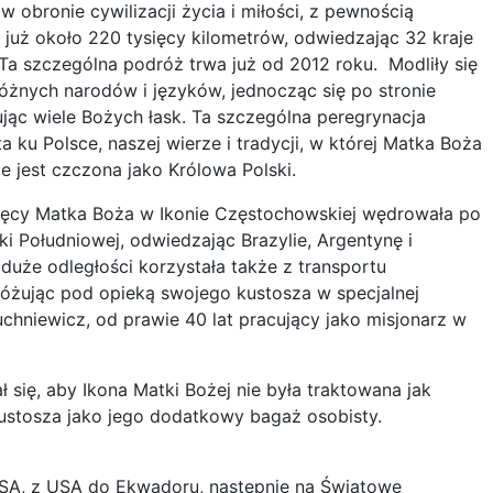
 obronie cywilizacji życia i miłości, z pewnością
 już około 220 tysięcy kilometrów, odwiedzając 32 kraje
 Ta szczególna podróż trwa już od 2012 roku. Modliły się
różnych narodów i języków, jednocząc się po stronie
kując wiele Bożych łask. Ta szczególna peregrynacja
 ku Polsce, naszej wierze i tradycji, w której Matka Boża
e jest czczona jako Królowa Polski.
sięcy Matka Boża w Ikonie Częstochowskiej wędrowała po
ki Południowej, odwiedzając Brazylie, Argentynę i
duże odległości korzystała także z transportu
óżując pod opieką swojego kustosza w specjalnej
uchniewicz, od prawie 40 lat pracujący jako misjonarz w
 się, aby Ikona Matki Bożej nie była traktowana jak
ustosza jako jego dodatkowy bagaż osobisty.
o USA, z USA do Ekwadoru, następnie na Światowe