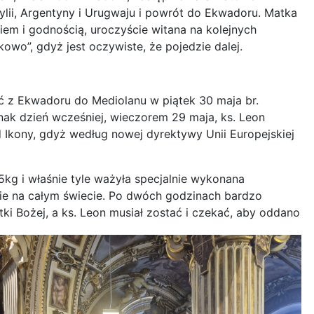
lii, Argentyny i Urugwaju i powrót do Ekwadoru. Matka
em i godnością, uroczyście witana na kolejnych
wo”, gdyż jest oczywiste, że pojedzie dalej.
ć z Ekwadoru do Mediolanu w piątek 30 maja br.
dnak dzień wcześniej, wieczorem 29 maja, ks. Leon
d Ikony, gdyż według nowej dyrektywy Unii Europejskiej
5kg i właśnie tyle ważyła specjalnie wykonana
awie na całym świecie. Po dwóch godzinach bardzo
tki Bożej, a ks. Leon musiał zostać i czekać, aby oddano