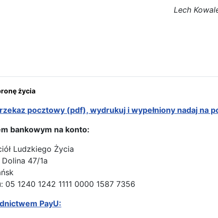
Lech Kowal
rona: Matka Boża Częstochowska rozpoczyna wizytę we Włoszech
onę życia
rzekaz pocztowy (pdf), wydrukuj i wypełniony nadaj na p
em bankowym na konto:
ciół Ludzkiego Życia
 Dolina 47/1a
ańsk
: 05 1240 1242 1111 0000 1587 7356
ednictwem PayU: