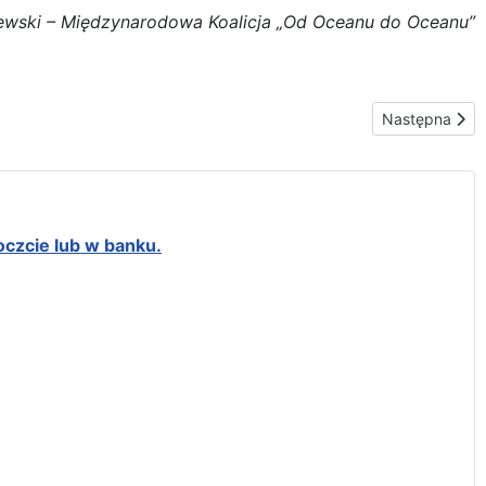
ewski – Międzynarodowa Koalicja „Od Oceanu do Oceanu”
Następna stron
Następna
oczcie lub w banku.