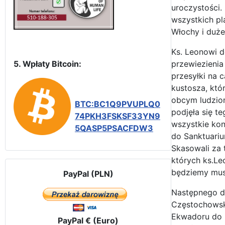
uroczystości
wszystkich pl
Włochy i duż
Ks. Leonowi 
5. Wpłaty Bitcoin:
przewiezienia
przesyłki na 
kustosza, któ
obcym ludzio
BTC:BC1Q9PVUPLQ0
podjęła się t
74PKH3FSKSF33YN9
wszystkie kon
5QASP5PSACFDW3
do Sanktuari
Skasowali za 
których ks.Le
będziemy musi
PayPal (PLN)
Następnego dn
Częstochowski
Ekwadoru do E
PayPal € (Euro)