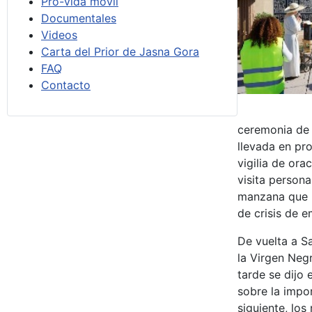
Pro-vida móvil
Documentales
Videos
Carta del Prior de Jasna Gora
FAQ
Contacto
ceremonia de o
llevada en pro
vigilia de ora
visita persona
manzana que Pl
de crisis de 
De vuelta a Sa
la Virgen Neg
tarde se dijo
sobre la impo
siguiente, los