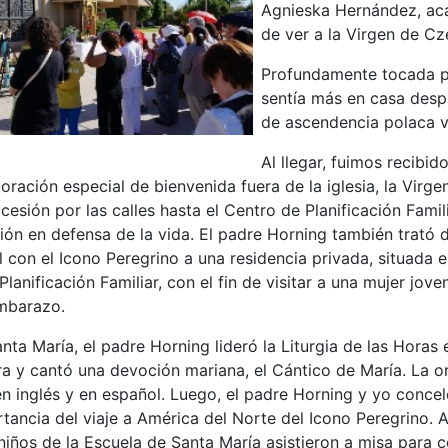
Agnieska Hernández, aca
de ver a la Virgen de C
Profundamente tocada por
sentía más en casa desp
de ascendencia polaca vi
Al llegar, fuimos recibid
ración especial de bienvenida fuera de la iglesia, la Virge
cesión por las calles hasta el Centro de Planificación Famil
ción en defensa de la vida. El padre Horning también trató 
l con el Icono Peregrino a una residencia privada, situada 
anificación Familiar, con el fin de visitar a una mujer jove
embarazo.
nta María, el padre Horning lideró la Liturgia de las Horas
ra y cantó una devoción mariana, el Cántico de María. La o
 en inglés y en español. Luego, el padre Horning y yo conc
rtancia del viaje a América del Norte del Icono Peregrino. 
 niños de la Escuela de Santa María asistieron a misa para c