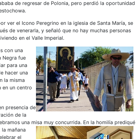
baba de regresar de Polonia, pero perdió la oportunidad
zestochowa.
 ver el Icono Peregrino en la iglesia de Santa María, se
ués de venerarla, y señaló que no hay muchas personas
viendo en el Valle Imperial.
os con una
n Negra fue
iar para una
de hacer una
en la misma
n en un centro
 en presencia de
ración de la
elebramos una misa muy concurrida.
En la homilía prediqué
A la mañana
elebrar el