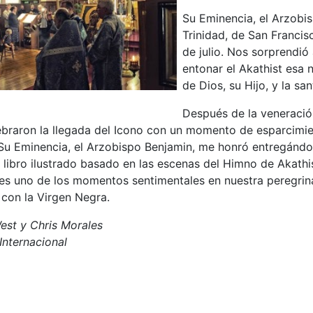
Su Eminencia, el Arzobi
Trinidad, de San Franci
de julio. Nos sorprendió
entonar el Akathist esa 
de Dios, su Hijo, y la s
Después de la veneració
lebraron la llegada del Icono con un momento de esparcimi
Su Eminencia, el Arzobispo Benjamin, me honró entregánd
n libro ilustrado basado en las escenas del Himno de Akathi
 es uno de los momentos sentimentales en nuestra peregrin
con la Virgen Negra.
est y Chris Morales
nternacional
or: Nuestra Señora continua el viaje por el norte de California