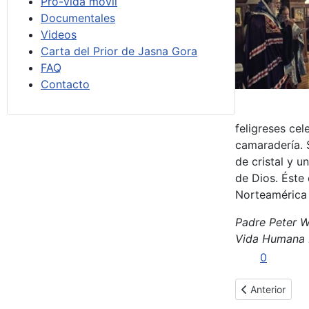
Pro-vida móvil
Documentales
Videos
Carta del Prior de Jasna Gora
FAQ
Contacto
feligreses ce
camaradería. 
de cristal y u
de Dios. Éste
Norteamérica 
Padre Peter W
Vida Humana I
0
Artículo anteri
Anterior