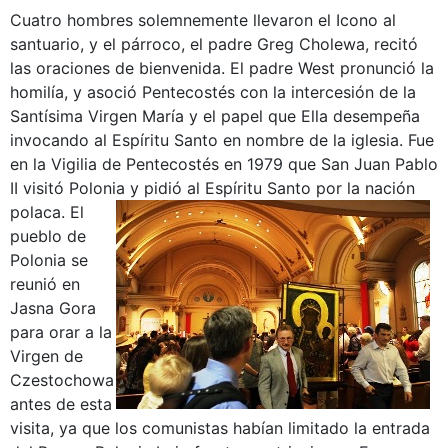
Cuatro hombres solemnemente llevaron el Icono al
santuario, y el párroco, el padre Greg Cholewa, recitó
las oraciones de bienvenida. El padre West pronunció la
homilía, y asoció Pentecostés con la intercesión de la
Santísima Virgen María y el papel que Ella desempeña
invocando al Espíritu Santo en nombre de la iglesia. Fue
en la Vigilia de Pentecostés en 1979 que San Juan Pablo
II visitó Polonia y pidió al Espíritu Santo por la nación
polaca.
El
pueblo de
Polonia se
reunió en
Jasna Gora
para orar a la
Virgen de
Czestochowa
antes de esta
visita, ya que los comunistas habían limitado la entrada