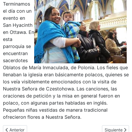
Terminamos
el día con un
evento en
San Hyacinth
en Ottawa. En
esta
parroquia se
encuentran
sacerdotes
Oblatos de María Inmaculada, de Polonia. Los fieles que
llenaban la iglesia eran básicamente polacos, quienes se
los veía visiblemente emocionados con la visita de
Nuestra Señora de Czestohowa. Las canciones, las
oraciones de petición y la misa en general fueron en
polaco, con algunas partes habladas en inglés.
Pequeñas niñas vestidas de manera tradicional
ofrecieron flores a Nuestra Señora.
Artículo anterior: Nuestra Señora en Madonna House, en Comberm
Artículo sigu
Anterior
Siguiente