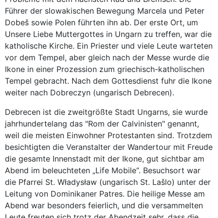
Führer der slowakischen Bewegung Marcela und Peter
Dobeš sowie Polen führten ihn ab. Der erste Ort, um
Unsere Liebe Muttergottes in Ungarn zu treffen, war die
katholische Kirche. Ein Priester und viele Leute warteten
vor dem Tempel, aber gleich nach der Messe wurde die
Ikone in einer Prozession zum griechisch-katholischen
Tempel gebracht. Nach dem Gottesdienst fuhr die Ikone
weiter nach Dobreczyn (ungarisch Debrecen).
Debrecen ist die zweitgrößte Stadt Ungarns, sie wurde
jahrhundertelang das "Rom der Calvinisten" genannt,
weil die meisten Einwohner Protestanten sind. Trotzdem
besichtigten die Veranstalter der Wandertour mit Freude
die gesamte Innenstadt mit der Ikone, gut sichtbar am
Abend im beleuchteten „Life Mobile“. Besuchsort war
die Pfarrei St. Władysław (ungarisch St. Lašlo) unter der
Leitung von Dominikaner Patres. Die heilige Messe am
Abend war besonders feierlich, und die versammelten
Leute freuten sich trotz der Abendzeit sehr, dass die