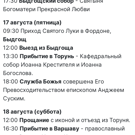
17:30
Быдгощский собор
- Святыня
Богоматери Прекрасной Любви
17 августа (пятница)
09:30 Приход Святого Луки в Фордоне,
Быдгощ
12:00
Выезд из Быдгоща
13:30
Прибытие в Торунь
- Кафедральный
собор Иоанна Крестителя и Иоанна
Богослова.
18:00
Служба Божья
совершена Его
Превосходительством епископом Анджеем
Суским.
18 августа (суббота)
12:00
Прощание
с иконой и отъезд из Торуня.
16:30
Прибытие в Варшаву
- православный