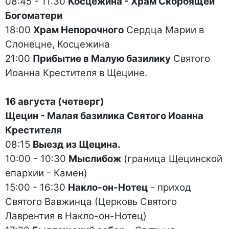
08:45 - 11:30
Косцежина - Храм Скорбящей
Богоматери
18:00
Храм Непорочного
Сердца Марии в
Слонецне, Косцежина
21:00
Прибытие в Малую базилику
Святого
Иоанна Крестителя в Щецине.
16 августа (четверг)
Щецин - Малая базилика Святого Иоанна
Крестителя
08:15
Выезд из Щецина.
10:00 - 10:30
Мыслибож
(граница Щецинской
епархии - Камен)
15:00 - 16:30
Накло-он-Нотец
- приход
Святого Вавжинца (Церковь Святого
Лаврентия в Накло-он-Нотец)