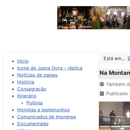
Está em...
Inicio
Icone de Jasna Gora – réplica
Na Montanh
Notícias de países
História
Detalhes
Também di
Consagração
Publicado 
Itinerário
Polônia
Homilias e testemunhos
Comunicados de Imprensa
Documentales