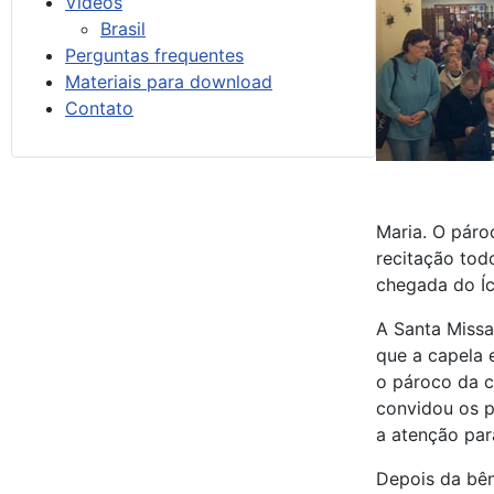
Vídeos
Brasil
Perguntas frequentes
Materiais para download
Contato
Maria. O pároc
recitação tod
chegada do Íc
A Santa Missa
que a capela e
o pároco da c
convidou os p
a atenção par
Depois da bên