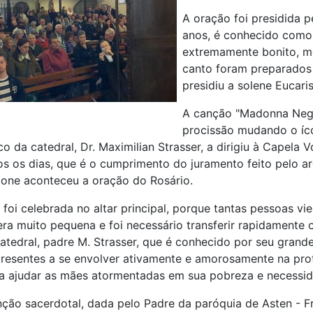
A oração foi presidida 
anos, é conhecido como
extremamente bonito, m
canto foram preparados 
presidiu a solene Eucaris
A canção "Madonna Negr
procissão mudando o íc
o da catedral, Dr. Maximilian Strasser, a dirigiu à Capela 
os os dias, que é o cumprimento do juramento feito pelo arq
one aconteceu a oração do Rosário.
 foi celebrada no altar principal, porque tantas pessoas
ra muito pequena e foi necessário transferir rapidamente o
atedral, padre M. Strasser, que é conhecido por seu grand
resentes a se envolver ativamente e amorosamente na pro
a ajudar as mães atormentadas em sua pobreza e necessid
ção sacerdotal, dada pelo Padre da paróquia de Asten - Fr