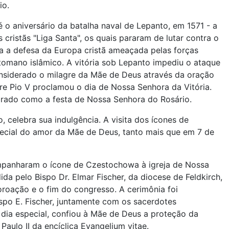
io.
é o aniversário da batalha naval de Lepanto, em 1571 - a
s cristãs "Liga Santa", os quais pararam de lutar contra o
a a defesa da Europa cristã ameaçada pelas forças
tomano islâmico. A vitória sob Lepanto impediu o ataque
onsiderado o milagre da Mãe de Deus através da oração
re Pio V proclamou o dia de Nossa Senhora da Vitória.
ebrado como a festa de Nossa Senhora do Rosário.
 celebra sua indulgência. A visita dos ícones de
ecial do amor da Mãe de Deus, tanto mais que em 7 de
mpanharam o ícone de Czestochowa à igreja de Nossa
da pelo Bispo Dr. Elmar Fischer, da diocese de Feldkirch,
roação e o fim do congresso. A cerimônia foi
spo E. Fischer, juntamente com os sacerdotes
dia especial, confiou à Mãe de Deus a proteção da
aulo II da encíclica Evangelium vitae.