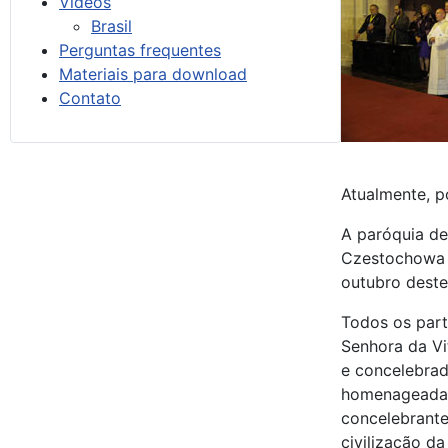
Vídeos
Brasil
Perguntas frequentes
Materiais para download
Contato
Atualmente, p
A paróquia de
Czestochowa n
outubro deste
Todos os par
Senhora da Vi
e concelebrad
homenageada p
concelebrante
civilização d