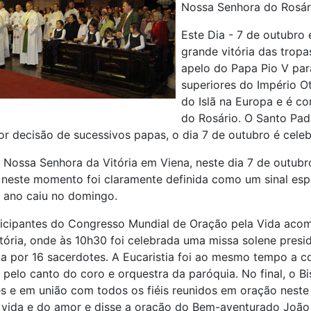
Nossa Senhora do Rosár
Este Dia - 7 de outubro 
grande vitória das tropa
apelo do Papa Pio V par
superiores do Império O
do Islã na Europa e é c
do Rosário. O Santo Pad
or decisão de sucessivos papas, o dia 7 de outubro é cel
 Nossa Senhora da Vitória em Viena, neste dia 7 de outubro,
este momento foi claramente definida como um sinal esp
 ano caiu no domingo.
ticipantes do Congresso Mundial de Oração pela Vida aco
tória, onde às 10h30 foi celebrada uma missa solene presidi
a por 16 sacerdotes. A Eucaristia foi ao mesmo tempo a co
elo canto do coro e orquestra da paróquia. No final, o Bi
s e em união com todos os fiéis reunidos em oração neste 
a vida e do amor e disse a oração do Bem-aventurado João P