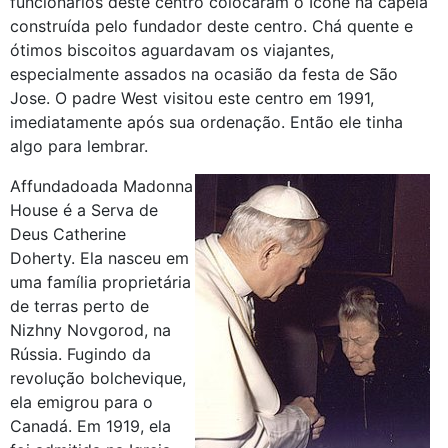
funcionários deste centro colocaram o Ícone na capela
construída pelo fundador deste centro. Chá quente e
ótimos biscoitos aguardavam os viajantes,
especialmente assados na ocasião da festa de São
Jose. O padre West visitou este centro em 1991,
imediatamente após sua ordenação. Então ele tinha
algo para lembrar.
Affundadoada Madonna
House é a Serva de
Deus Catherine
Doherty. Ela nasceu em
uma família proprietária
de terras perto de
Nizhny Novgorod, na
Rússia. Fugindo da
revolução bolchevique,
ela emigrou para o
Canadá. Em 1919, ela