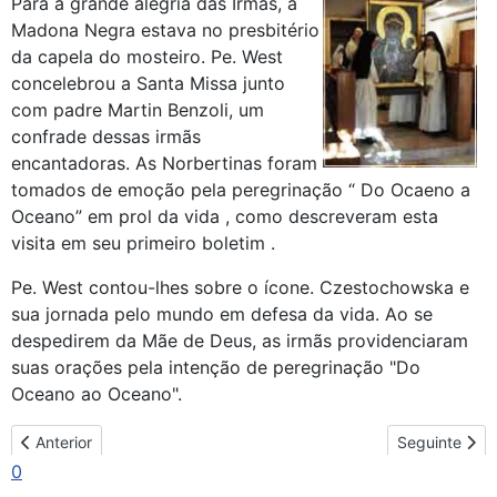
Para a grande alegria das Irmãs, a
Madona Negra estava no presbitério
da capela do mosteiro. Pe. West
concelebrou a Santa Missa junto
com padre Martin Benzoli, um
confrade dessas irmãs
encantadoras. As Norbertinas foram
tomados de emoção pela peregrinação “ Do Ocaeno a
Oceano” em prol da vida , como descreveram esta
visita em seu primeiro boletim .
Pe. West contou-lhes sobre o ícone. Czestochowska e
sua jornada pelo mundo em defesa da vida. Ao se
despedirem da Mãe de Deus, as irmãs providenciaram
suas orações pela intenção de peregrinação "Do
Oceano ao Oceano".
Artigo anterior: Continuando pelo sul da Califórnia
Artigo seguin
Anterior
Seguinte
0