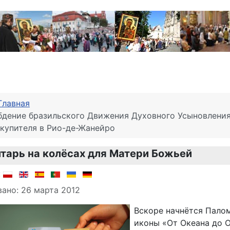
Главная
бдение бразильского Движения Духовного Усыновления
купителя в Рио-де-Жанейро
тарь на колёсах для Матери Божьей
о материале
:
ано: 26 марта 2012
Вскоре начнётся Пало
иконы «От Океана до О