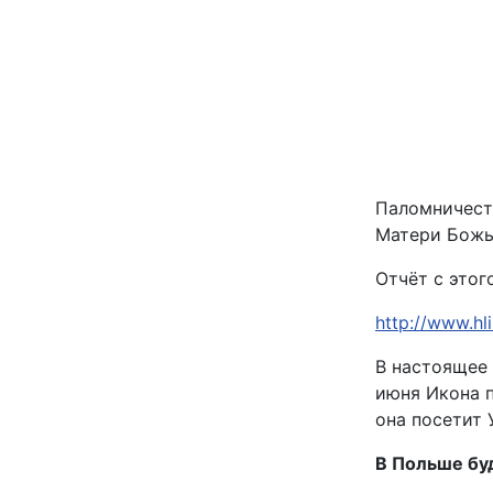
Паломничест
Матери Божье
Отчёт с это
http://www.hli
В настоящее 
июня Икона п
она посетит 
В Польше буд