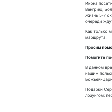
Икона посети
Венгрию, Бол
Жизнь 5-7 ок
очереди ждут
Как только м
маршрута.
Просим помо
Помогите по
В данном вре
нашим польс
Божьей-Цари
Подарки Серд
лозунгом: пе