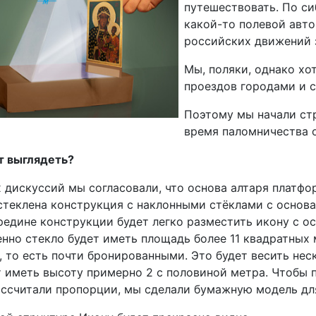
путешествовать. По с
какой-то полевой авт
российских движений 
Мы, поляки, однако хо
проездов городами и с
Поэтому мы начали стр
время паломничества о
т выглядеть?
 дискуссий мы согласовали, что основа алтаря платфо
стеклена конструкция с наклонными стёклами с основани
середине конструкции будет легко разместить икону с 
нно стекло будет иметь площадь более 11 квадратных
 то есть почти бронированными. Это будет весить нес
т иметь высоту примерно 2 с половиной метра. Чтобы п
ассчитали пропорции, мы сделали бумажную модель дл