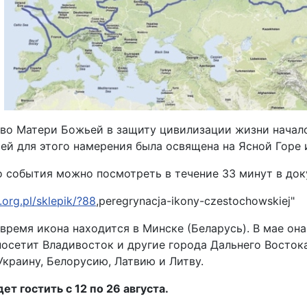
во Матери Божьей в защиту цивилизации жизни начало
й для этого намерения была освящена на Ясной Горе 
го события можно посмотреть в течение 33 минут в до
.org.pl/sklepik/?88
,peregrynacja-ikony-czestochowskiej"
время икона находится в Минске (Беларусь). В мае она 
осетит Владивосток и другие города Дальнего Восток
Украину, Белорусию, Латвию и Литву.
ет гостить с 12 по 26 августа.