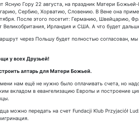
т Ясную Гору 22 августа, на праздник Матери Божьей-
гарию, Сербию, Хорватию, Словению. В Вене она прим
тября. После этого посетит: Германию, Швейцарию, Ф
 Великобритания, Ирландия и США. А что будет дальше
аршрут через Польшу будет полностью согласован, мы
щи у всех Друзьей!
строить алтарь для Матери Божьей.
мени нам ещё не нужно было оплачивать счета, но над
ким вкладом в евангелизацию Европы и построение ц
цы.
ца можно передать на счет Fundacji Klub Przyjaciół Lu
ригринация.