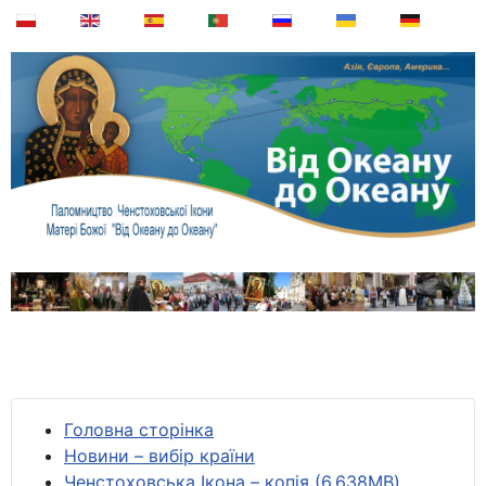
Головна сторінка
Новини – вибір країни
Ченстоховська Ікона – копія (6,638MB)