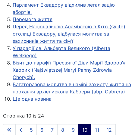
Парламент Еквадору відхилив легалізацію
абортів!
Перемога життя
Перед Національною Асамблеєю в Кіто (Quito),
столиці Еквадору, відбулася молитва за
захисників життя та сім'ї
У парафії св. Альберта Великого (Alberta
Wielkiego)
Візит до парафії Пресвятої Діви Марії Здоров’я
Хворих (Najświętszej Maryi Panny Zdrowia
Chorych).
Багаторазова молитва в намірі захисту життя на
прохання архієпископа Кабрери (abp. Cabrera)
Ще одна новина
Сторінка 10 із 24
5
6
7
8
9
10
11
12