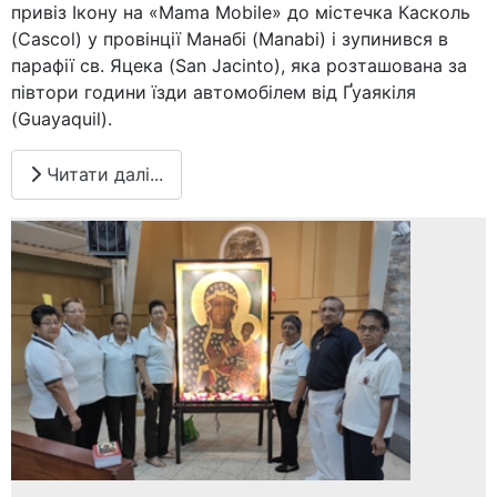
привіз Ікону на «Mama Mobile» до містечка Касколь
(Cascol) у провінції Манабі (Manabi) і зупинився в
парафії св. Яцека (San Jacinto), яка розташована за
півтори години їзди автомобілем від Ґуаякіля
(Guayaquil).
Читати далі...