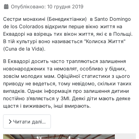
Опубліковано: 10 грудня 2019
Сестри монахині (Бенедиктіанки) в Santo Domingo
de los Colorados відкрили перше вікно життя на
Еквадорі на взірець тих вікон життя, які є в Польщі.
В тій культурі воно називається "Колиска Життя"
(Cuna de la Vida).
В Еквадорі досить часто трапляються залишення
новонароджених та немовлят, особливо у бідних,
зовсім молодих мам. Офіційної статистики з цього
приводу не ведеться, тому невідомо, скільки таких
випадків. Однак інформація про залишення дитини
постійно з’являється у ЗМІ. Деякі діти мають деяке
щастя і виживають, інші вмирають.
Читати далі...