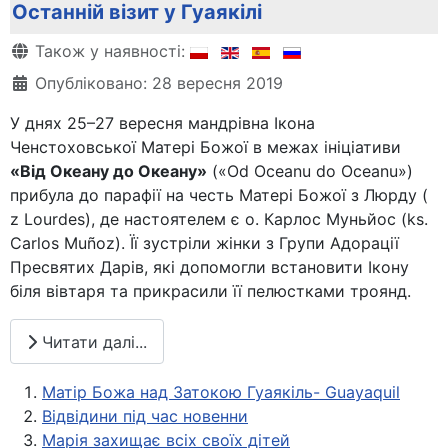
Останній візит у Гуаякілі
Деталі
Також у наявності:
Опубліковано: 28 вересня 2019
У днях 25–27 вересня мандрівна Ікона
Ченстоховської Матері Божої в межах ініціативи
«Від Океану до Океану»
(«Od Oceanu do Oceanu»)
прибула до парафії на честь Матері Божої з Люрду (
z Lourdes), де настоятелем є о. Карлос Муньйос (ks.
Carlos Muñoz). Її зустріли жінки з Групи Адорації
Пресвятих Дарів, які допомогли встановити Ікону
біля вівтаря та прикрасили її пелюстками троянд.
Читати далі...
Матір Божа над Затокою Гуаякіль- Guayaquil
Відвідини під час новенни
Марія захищає всіх своїх дітей