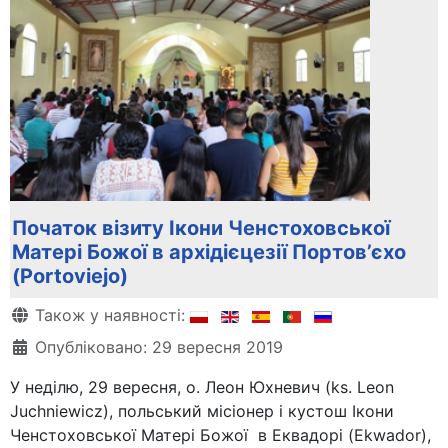
Початок візиту Ікони Ченстоховської
Матері Божої в архідієцезії Портов’єхо
(Portoviejo)
Деталі
Також у наявності:
Опубліковано: 29 вересня 2019
У неділю, 29 вересня, о. Леон Юхневич (ks. Leon
Juchniewicz), польський місіонер і кустош Ікони
Ченстоховської Матері Божої в Еквадорі (Ekwador),