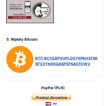
5. Wpłaty Bitcoin:
BTC:BC1Q9PVUPLQ074PKH3FSK
SF33YN95QASP5PSACFDW3
PayPal (PLN)