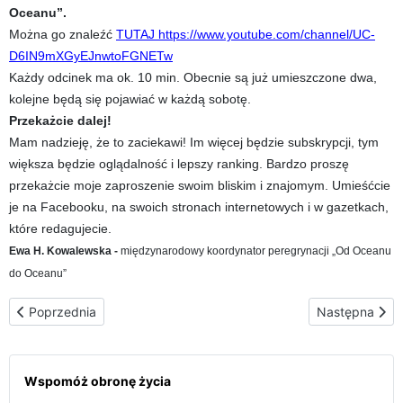
Oceanu”.
Można go znaleźć
TUTAJ https://www.youtube.com/channel/UC-
D6IN9mXGyEJnwtoFGNETw
Każdy odcinek ma ok. 10 min. Obecnie są już umieszczone dwa,
kolejne będą się pojawiać w każdą sobotę.
Przekażcie dalej!
Mam nadzieję, że to zaciekawi! Im więcej będzie subskrypcji, tym
większa będzie oglądalność i lepszy ranking. Bardzo proszę
przekażcie moje zaproszenie swoim bliskim i znajomym. Umieśćcie
je na Facebooku, na swoich stronach internetowych i w gazetkach,
które redagujecie.
Ewa H. Kowalewska -
międzynarodowy koordynator peregrynacji „Od Oceanu
do Oceanu”
Poprzednia strona: Już po wizycie u “kosmetyczki” w Ekwadorze
Następna stro
Poprzednia
Następna
Wspomóż obronę życia