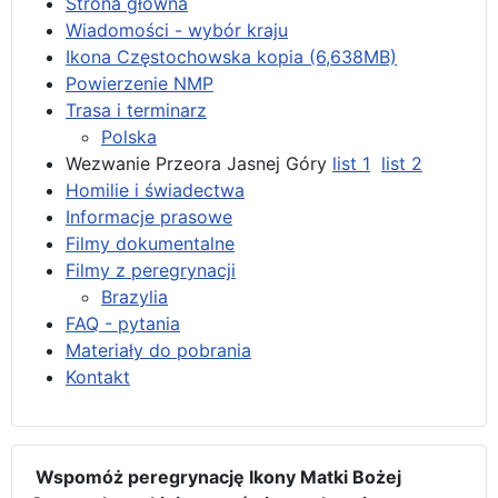
Strona główna
Wiadomości - wybór kraju
Ikona Częstochowska kopia (6,638MB)
Powierzenie NMP
Trasa i terminarz
Polska
Wezwanie Przeora Jasnej Góry
list 1
list 2
Homilie i świadectwa
Informacje prasowe
Filmy dokumentalne
Filmy z peregrynacji
Brazylia
FAQ - pytania
Materiały do pobrania
Kontakt
Wspomóż peregrynację Ikony Matki Bożej