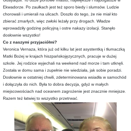
Ekwadorze. Po zaułkach jest też sporo biedy i slumsów. Ludzie
chorowali i umierali na ulicach. Doszło do tego, że nie miał kto
zbierać zmarłych, więc zwłoki leżały przy drogach. Władze
wprowadziły godzinę policyjną i ostre nakazy izolacji. Stanęło
dosłownie wszystko!
Co z naszymi przyjaciółmi?
Veronica Vernaza, która już od kilku lat jest asystentką i tłumaczką
Matki Bożej w krajach hiszpańskojęzycznych, pracuje w dużej
szkole. Jej rodzice wyjechali na weekend nad morze i tam utknęli.
Została w domu sama i zupełnie nie wiedziała, jak sobie poradzi.
Dosłownie w ostatniej chwili, zdeterminowana wsiadła w samochód
i dołączyła do nich. Była to dobra decyzja, gdyż w małych
miejscowościach nad oceanem zagrożenie jest znacznie mniejsze.
Razem też łatwiej to wszystko przetrwać.