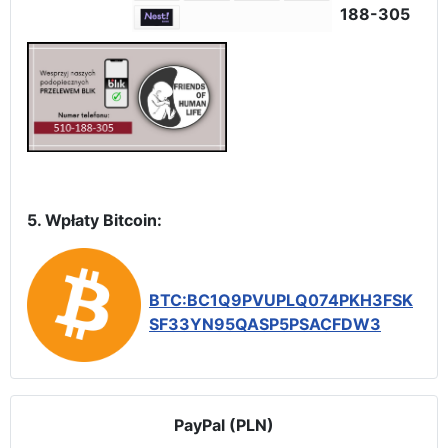
188-305
5. Wpłaty Bitcoin:
BTC:BC1Q9PVUPLQ074PKH3FSK
SF33YN95QASP5PSACFDW3
PayPal (PLN)