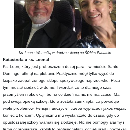
Ks. Leon z Weroniką w drodze z Ikoną na ŚDM w Panamie
Katastrofa u ks. Leona!
Ks. Leon, który jest proboszczem dużej parafii w mieście Santo
Domingo, utknął na plebanii. Praktycznie mógł tylko wyjść do
kiepsko zaopatrzonego sklepu spożywczego naprzeciwko. Poza
tym musiał siedzieć w domu. Twierdził, że to dla niego czas
przemyśleń i rekolekcji, bo na co dzień na nic nie ma czasu. Ma
pod swoją opieką szkołę, która została zamknięta, co powoduje
wiele problemów. Pensje nauczycieli trzeba wypłacać i jakoś wiązać
koniec z końcem. Optymizmu mu wystarczało do czasu, gdy do
opustoszałej szkoły włamali się złodzieje. Nic nie pomogły alarmy i
firma ochroniarska. Zrobili to profesjonaliści, odcięli prąd i poczekali