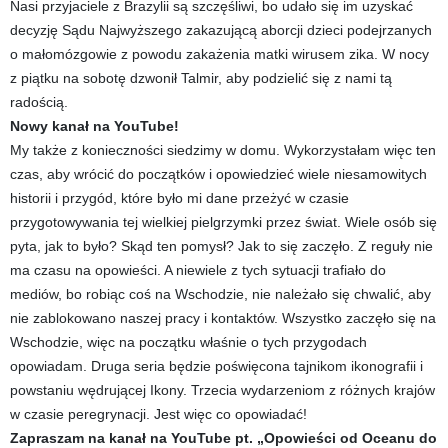
Nasi przyjaciele z Brazylii są szczęśliwi, bo udało się im uzyskać
decyzję Sądu Najwyższego zakazującą aborcji dzieci podejrzanych
o małomózgowie z powodu zakażenia matki wirusem zika. W nocy
z piątku na sobotę dzwonił Talmir, aby podzielić się z nami tą
radością.
Nowy kanał na YouTube!
My także z konieczności siedzimy w domu. Wykorzystałam więc ten
czas, aby wrócić do początków i opowiedzieć wiele niesamowitych
historii i przygód, które było mi dane przeżyć w czasie
przygotowywania tej wielkiej pielgrzymki przez świat. Wiele osób się
pyta, jak to było? Skąd ten pomysł? Jak to się zaczęło. Z reguły nie
ma czasu na opowieści. A niewiele z tych sytuacji trafiało do
mediów, bo robiąc coś na Wschodzie, nie należało się chwalić, aby
nie zablokowano naszej pracy i kontaktów. Wszystko zaczęło się na
Wschodzie, więc na początku właśnie o tych przygodach
opowiadam. Druga seria będzie poświęcona tajnikom ikonografii i
powstaniu wędrującej Ikony. Trzecia wydarzeniom z różnych krajów
w czasie peregrynacji. Jest więc co opowiadać!
Zapraszam na kanał na YouTube pt. „Opowieści od Oceanu do