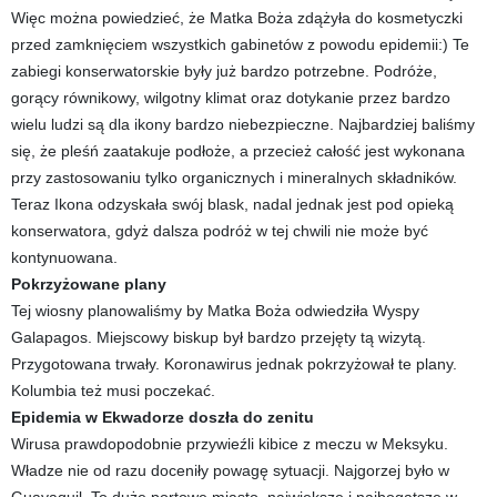
Więc można powiedzieć, że Matka Boża zdążyła do kosmetyczki
przed zamknięciem wszystkich gabinetów z powodu epidemii:) Te
zabiegi konserwatorskie były już bardzo potrzebne. Podróże,
gorący równikowy, wilgotny klimat oraz dotykanie przez bardzo
wielu ludzi są dla ikony bardzo niebezpieczne. Najbardziej baliśmy
się, że pleśń zaatakuje podłoże, a przecież całość jest wykonana
przy zastosowaniu tylko organicznych i mineralnych składników.
Teraz Ikona odzyskała swój blask, nadal jednak jest pod opieką
konserwatora, gdyż dalsza podróż w tej chwili nie może być
kontynuowana.
Pokrzyżowane plany
Tej wiosny planowaliśmy by Matka Boża odwiedziła Wyspy
Galapagos. Miejscowy biskup był bardzo przejęty tą wizytą.
Przygotowana trwały. Koronawirus jednak pokrzyżował te plany.
Kolumbia też musi poczekać.
Epidemia w Ekwadorze doszła do zenitu
Wirusa prawdopodobnie przywieźli kibice z meczu w Meksyku.
Władze nie od razu doceniły powagę sytuacji. Najgorzej było w
Guayaquil. To duże portowe miasto, największe i najbogatsze w