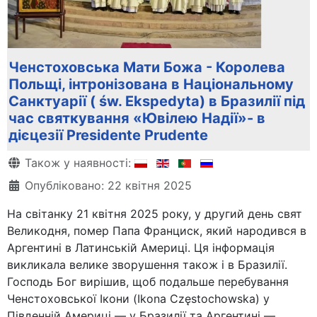
Ченстоховська Мати Божа - Королева
Польщі, інтронізована в Національному
Санктуарії ( św. Ekspedyta) в Бразилії під
час святкування «Ювілею Надії»- в
дієцезії Presidente Prudente
Деталі
Також у наявності:
Опубліковано: 22 квітня 2025
На світанку 21 квітня 2025 року, у другий день свят
Великодня, помер Папа Франциск, який народився в
Аргентині в Латинській Америці. Ця інформація
викликала велике зворушення також і в Бразилії.
Господь Бог вирішив, щоб подальше перебування
Ченстоховської Ікони (Ikona Częstochowska) у
Південній Америці — у Бразилії та Аргентині —