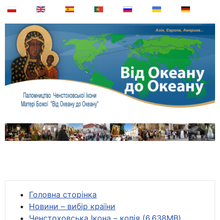
Головна сторінка
Новини – вибір країни
Ченстоховська Ікона – копія (6,638MB)