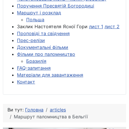
Поручення Пресвятій Богородиці
Маршрут і розклад
Польща
Заклик Настоятеля Ясної Гори
лист 1
лист 2
Проповіді та свідчення
Прес-релізи
Документальні фільми
Фільми про паломництво
Бразилія
FAQ-запитання
Матеріали для завантаження
Контакт
Ви тут:
Головна
articles
Маршрут паломництва в Бельгії