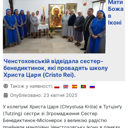
Мати
Божа
в
Іконі
Ченстоховській відвідала сестер-
бенедиктинок, які провадять школу
Христа Царя (Cristo Rei).
Деталі
Також у наявності:
Опубліковано: 23 квітня 2025
У колегіумі Христа Царя (Chrystusa Króla) в Тутцінґу
(Tutzing) сестри зі Згромадження Сестер
Бенедиктинок-Місіонерок з великою радістю
прийняли мандрівну Ченстоховську Ікону в рамках