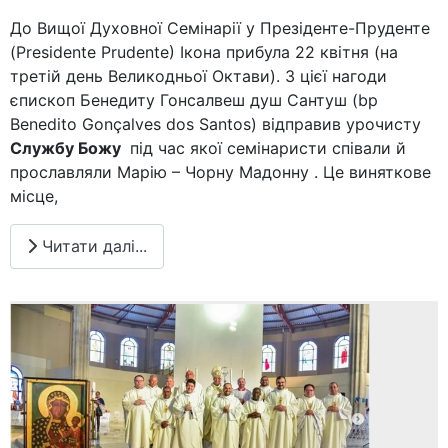
До Вищої Духовної Семінарії у Презіденте-Пруденте
(Presidente Prudente) Ікона прибула 22 квітня (на
третій день Великодньої Октави). З цієї нагоди
єпископ Бенедиту Гонсалвеш душ Сантуш (bp
Benedito Gonçalves dos Santos) відправив урочисту
Службу Божу
під час якої семінаристи співали й
прославляли Марію – Чорну Мадонну . Це виняткове
місце,
Читати далі...