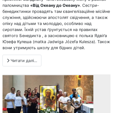
паломництва
«Від Океану до Океану»
. Сестри-
бенедиктинки провадять там євангелізаційне місійне
служіння, здійснюючи апостолят свідчення, а також
опіку над дітьми та молоддю, особливо над
сиротами. Їхній устав ґрунтується на правилах
святого Бенедикта , а засновницею є полька Ядвіґа
Юзефа Кулеша (matka Jadwiga Józefa Kulesza). Також
вони утримують школу для бідних дітей.
Читати далі...