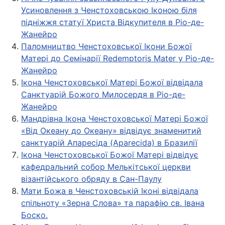
Усиновлення з Ченстоховською Іконою біля
підніжжя статуї Христа Відкупителя в Ріо-де-
Жанейро
Паломництво Ченстоховської Ікони Божої
Матері до Семінарії Redemptoris Mater у Ріо-де-
Жанейро
Ікона Ченстоховської Матері Божої відвідала
Санктуарій Божого Милосердя в Ріо-де-
Жанейро
Мандрівна Ікона Ченстоховської Матері Божої
«Від Океану до Океану» відвідує знаменитий
санктуарій Апаресіда (Aparecida) в Бразилії
Ікона Ченстоховської Божої Матері відвідує
кафедральний собор Мелькітської церкви
візантійського обряду в Сан-Паулу
Мати Божа в Ченстоховській Іконі відвідала
спільноту «Зерна Слова» та парафію св. Івана
Боско.