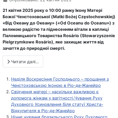
21 квітня 2025 року о 10:00 ранку Ікону Матері
Божої Ченстоховської (Matki Bożej Częstochowskiej)
«Від Океану до Океану» («Od Оceanu do Oceanu») з
великою радістю та піднесенням вітали в каплиці
Паломницького Товариства Rosário (Stowarzyszenie
Pielgrzymkowe Rosário), яке захищає життя від
зачаття до природної смерті.
Читати далі...
Неділя Воскресіння Господнього – прощання з
Ченстоховською Іконою в Ріо-де-Жанейро
Свідчення матері – наскільки важливою є
допомога жінкам у вагітності.Чування Руху
Духовного Усиновлення біля статуї Христа-
Відкупителя в Ріо-де-Жанейро
Нічне чування бразильського Руху Духовного