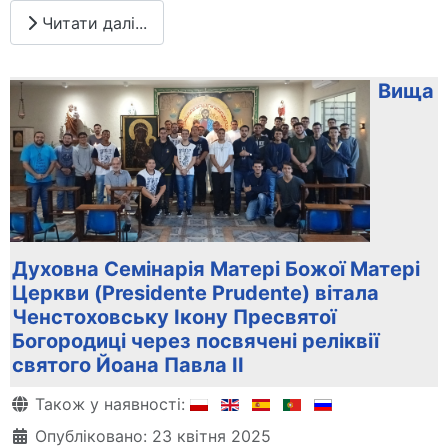
Читати далі...
Вища
Духовна Семінарія Матері Божої Матері
Церкви (Presidente Prudente) вітала
Ченстоховську Ікону Пресвятої
Богородиці через посвячені реліквії
святого Йоана Павла ІІ
Деталі
Також у наявності:
Опубліковано: 23 квітня 2025