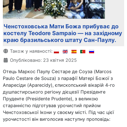
Ченстоховська Мати Божа прибуває до
костелу Teodore Sampaio — на західному
краю бразильського штату Сан-Паулу.
Деталі
Також у наявності:
Опубліковано: 23 квітня 2025
Отець Маркос Паулу Сестаре де Соуза (Marcos
Paulo Cestare de Souza) з парафії Матері Божої з
Апаресіди (Aparecidy), єпископський вікарій 4-го
душпастирського регіону дієцезії Презіденте
Пруденте (Presidente Prudente), з великою
старанністю підготував урочистий прийом
Ченстоховської Ікони у своєму місті. Під час цієї
урочистості він виголосив наступну проповідь: