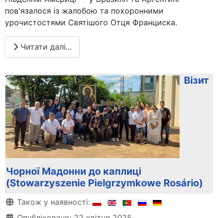
пов'язалося із жалобою та похоронними
урочистостями Святішого Отця Франциска.
Читати далі...
Візит
Чорної Мадонни до каплиці
(Stowarzyszenie Pielgrzymkowe Rosário)
Деталі
Також у наявності:
Опубліковано: 22 квітня 2025