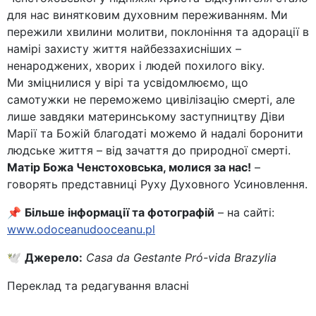
для нас винятковим духовним переживанням. Ми
пережили хвилини молитви, поклоніння та адорації в
намірі захисту життя найбеззахисніших –
ненароджених, хворих і людей похилого віку.
Ми зміцнилися у вірі та усвідомлюємо, що
самотужки не переможемо цивілізацію смерті, але
лише завдяки материнському заступництву Діви
Марії та Божій благодаті можемо й надалі боронити
людське життя – від зачаття до природної смерті.
Матір Божа Ченстоховська, молися за нас!
–
говорять представниці Руху Духовного Усиновлення.
📌
Більше інформації та фотографій
– на сайті:
www.odoceanudooceanu.pl
🕊️
Джерело:
Casa da Gestante Pró-vida Brazylia
Переклад та редагування власні