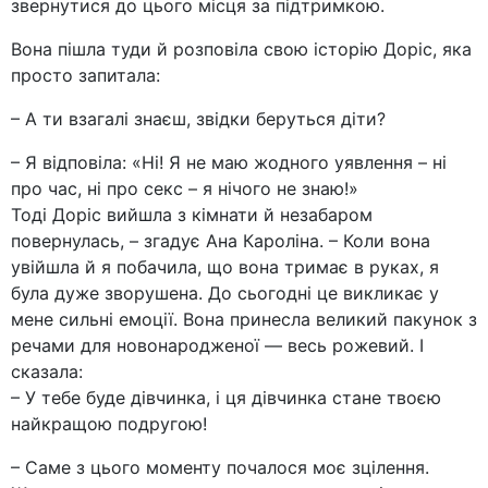
звернутися до цього місця за підтримкою.
Вона пішла туди й розповіла свою історію Доріс, яка
просто запитала:
– А ти взагалі знаєш, звідки беруться діти?
– Я відповіла: «Ні! Я не маю жодного уявлення – ні
про час, ні про секс – я нічого не знаю!»
Тоді Доріс вийшла з кімнати й незабаром
повернулась, – згадує Ана Кароліна. – Коли вона
увійшла й я побачила, що вона тримає в руках, я
була дуже зворушена. До сьогодні це викликає у
мене сильні емоції. Вона принесла великий пакунок з
речами для новонародженої — весь рожевий. І
сказала:
– У тебе буде дівчинка, і ця дівчинка стане твоєю
найкращою подругою!
– Саме з цього моменту почалося моє зцілення.