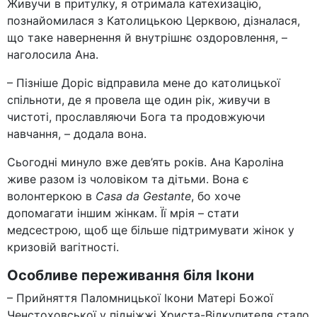
Живучи в притулку, я отримала катехизацію,
познайомилася з Католицькою Церквою, дізналася,
що таке навернення й внутрішнє оздоровлення, –
наголосила Ана.
– Пізніше Доріс відправила мене до католицької
спільноти, де я провела ще один рік, живучи в
чистоті, прославляючи Бога та продовжуючи
навчання, – додала вона.
Сьогодні минуло вже дев’ять років. Ана Кароліна
живе разом із чоловіком та дітьми. Вона є
волонтеркою в
Casa da Gestante
, бо хоче
допомагати іншим жінкам. Її мрія – стати
медсестрою, щоб ще більше підтримувати жінок у
кризовій вагітності.
Особливе переживання біля Ікони
– Прийняття Паломницької Ікони Матері Божої
Ченстоховської у підніжжі Христа-Відкупителя стало