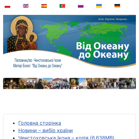
Головна сторінка
Новини – вибір країни
Ченстоховська Ікона – копія (6,638MB)