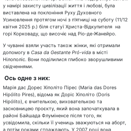
у намірі захисту цивілізації життя і любові, була
виставлена на поклоніння Руху Духовного
Усиновлення протягом ночі з п’ятниці на суботу (11/12
квітня 2025 р.) біля статуї Христа-Відкупителя на
горі Корковаду, що височіє над Ріо-де-Жанейро.
У чуванні взяли участь також жінки, які отримали
допомогу в
Casa da Gestante Pró-vida
в місті
Нілополіс. Вони поділилися глибоко зворушливими
свідченнями.
Ось одне з них:
Марія дас Дорес Хіполіто Пірес (Maria das Dores
Hipólito Pires), відома як Доріс Хіполіто (Doris
Hipólito), є вчителькою, вихователькою та
засновницею проєкту, який вона започаткувала в
районі Байшада Флуміненсе після того, як
усвідомила, скільки її учениць зважуються на аборт,
а потім роками страждають. У 2007 році вона