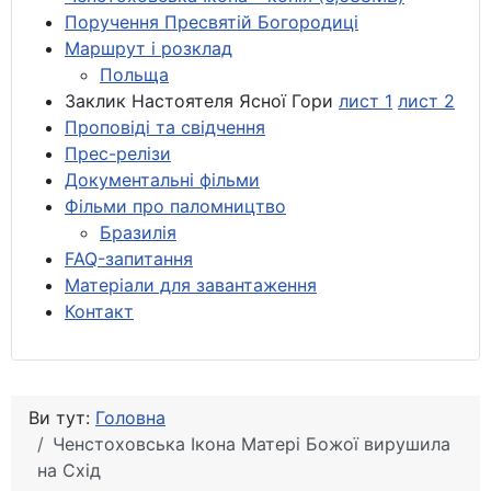
Поручення Пресвятій Богородиці
Маршрут і розклад
Польща
Заклик Настоятеля Ясної Гори
лист 1
лист 2
Проповіді та свідчення
Прес-релізи
Документальні фільми
Фільми про паломництво
Бразилія
FAQ-запитання
Матеріали для завантаження
Контакт
Ви тут:
Головна
Ченстоховська Ікона Матері Божої вирушила
на Cхід