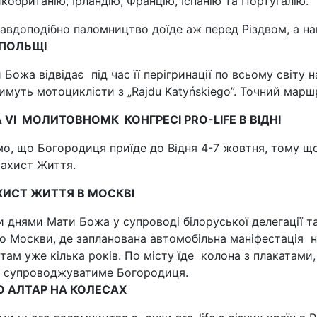
кобританію, Ірландію, Францію, Іспанію та Португалію.
авдоподібно паломництво доїде аж перед Різдвом, а н
 ПОЛЬЩІ
Божа відвідає під час її перігринації по всьому світу 
имуть мотоциклісти з „Rajdu Katyńskiego”. Точний марш
 VI МОЛИТОВНОМК КОНГРЕСІ PRO-LIFE В ВІДНІ
о, що Богородиця приїде до Відня 4-7 жовтня, тому що 
ахист Життя.
ХИСТ ЖИТТЯ В МОСКВІ
днями Мати Божа у супроводі білоруської делегації та
до Москви, де запланована автомобільна маніфестація н
там уже кілька років. По місту їде колона з плакатами, 
х супроводжуватиме Богородиця.
 АЛТАР НА КОЛЕСАХ