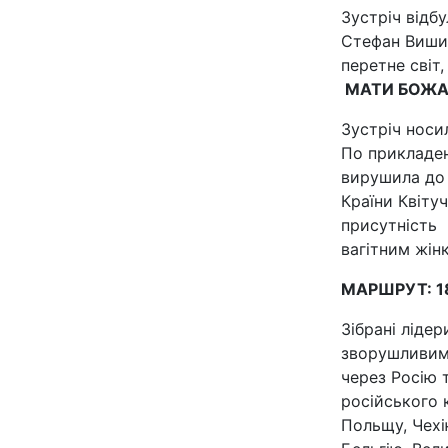
Зустріч відб
Стефан Вишин
перетне світ,
МАТИ БОЖА 
Зустріч носи
По прикладен
вирушила до 
Країни Квіту
присутність 
вагітним жін
МАРШРУТ: 1
Зібрані ліде
зворушливим,
через Росію 
російського 
Польщу, Чехі