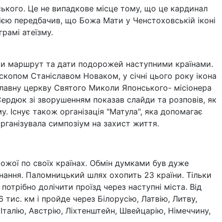
ького. Це не випадкове місце тому, що це кардинал
ією передбачив, що Божа Мати у Ченстоховській іконі
грамі атеїзму.
ити маршрут та дати подорожей наступними країнами.
ископом Станіславом Новаком, у січні цього року ікона
ославну церкву Святого Миколи Японського- місіонера
 Сердюк зі зворушенням показав слайди та розповів, як
. Існує також організація "Матула", яка допомагає
організувала симпозіум на захист життя.
ожої по своїх країнах. Обмін думками був дуже
нання. Паломницький шлях охопить 23 країни. Тільки
потрібно долічити проїзд через наступні міста. Від
ис. км і пройде через Білорусію, Латвію, Литву,
Італію, Австрію, Ліхтенштейн, Швейцарію, Німеччину,