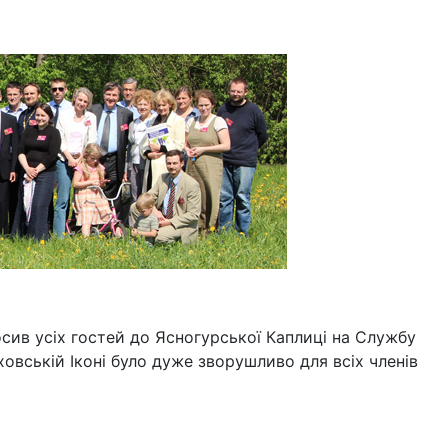
сив усіх гостей до Ясногурської Каплиці на Службу
ховській Іконі було дуже зворушливо для всіх членів