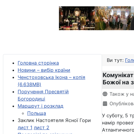
Ви тут:
Гол
Головна сторінка
Новини – вибір країни
Комунікат
Ченстоховська Ікона – копія
Божої на 
(6,638MB)
Поручення Пресвятій
Деталі
Також у н
Богородиці
Опубліков
Маршрут і розклад
Польща
У суботу, 5 
Заклик Настоятеля Ясної Гори
намір провез
лист 1
лист 2
Атлантичного