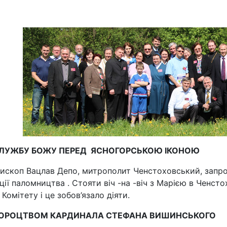
СЛУЖБУ БОЖУ ПЕРЕД ЯСНОГОРСЬКОЮ ІКОНОЮ
пископ Вацлав Депо, митрополит Ченстоховський, запро
ції паломництва . Стояти віч -на -віч з Марією в Ченсто
Комітету і це зобов’язало діяти.
ПРОРОЦТВОМ КАРДИНАЛА СТЕФАНА ВИШИНСЬКОГО