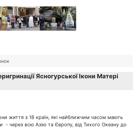
инок
еригринації Ясногурської Ікони Матері
рони життя з 18 країн, які найближчим часом мають
и - через всю Азію та Європу, від Тихого Океану до