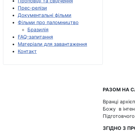
Проповіді та свідчення
Прес-релізи
Документальні фільми
Фільми про паломництво
Бразилія
FAQ-запитання
Матеріали для завантаження
Контакт
РАЗОМ НА 
Вранці архіє
Божу в інтен
Підготовчого 
ЗГІДНО З 