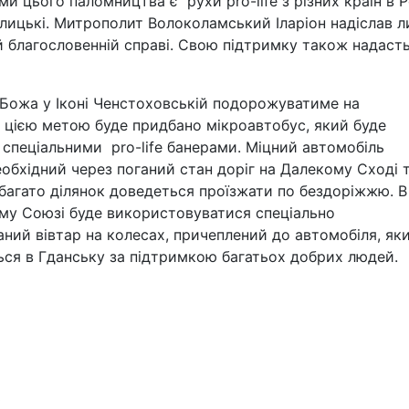
и цього паломництва є рухи pro-life з різних країн в Ро
олицькі. Митрополит Волоколамський Іларіон надіслав 
й благословенній справі. Свою підтримку також надасть
Божа у Іконі Ченстоховській подорожуватиме на
 з цією метою буде придбано мікроавтобус, який буде
пеціальними pro-life банерами. Міцний автомобіль
обхідний через поганий стан доріг на Далекому Сході 
де багато ділянок доведеться проїзжати по бездоріжжю. В
му Союзі буде використовуватися спеціально
ний вівтар на колесах, причеплений до автомобіля, як
ься в Гданську за підтримкою багатьох добрих людей.