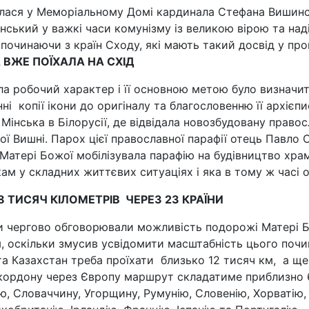
улася у Меморіальному Домі кардинала Стефана Вишинс
ський у важкі часи комунізму із великою вірою та над
 починаючи з країн Сходу, які мають такий досвід у про
ВЖЕ ПОЇХАЛА НА СХІД
ла робочий характер і її основною метою було визнач
ні копії ікони до оригіналу та благословенню її архієп
Мінська в Білорусії, де відвідала новозбудовану прав
чої Вишні. Парох цієї православної парафії отець Павло
Матері Божої мобілізувала парафію на будівництво храму
кам у складних життєвих ситуаціях і яка в тому ж часі 
8 ТИСЯЧ КІЛОМЕТРІВ ЧЕРЕЗ 23 КРАЇНИ
ри чергово обговорювали можливість подорожі Матері Б
 оскільки змусив усвідомити масштабність цього почи
та Казахстан треба проїхати близько 12 тисяч км, а ще 
кордону через Європу маршрут складатиме приблизно 6 т
ю, Словаччину, Угорщину, Румунію, Словенію, Хорватію, 