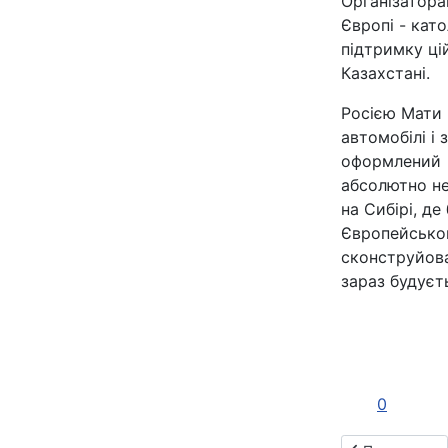
Організаторам
Європі - кат
підтримку ці
Казахстані.
Росією Мати 
автомобілі і
оформлений с
абсолютно не
на Сибірі, ​​
Європейсько
сконструйова
зараз будуєт
0