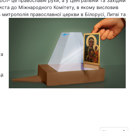
сії- це православні рухи, а у Центральній та Західній
листа до Міжнародного Комітету, в якому висловив
 митрополія православної церкви в Білорусі, Литві та
та
ий