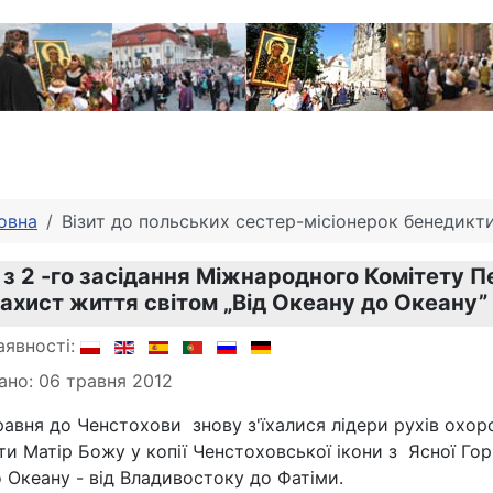
овна
Візит до польських сестер-місіонерок бенедикт
 з 2 -го засідання Міжнародного Комітету П
захист життя світом „Від Океану до Океану”
аявності:
ано: 06 травня 2012
травня до Ченстохови знову з'їхалися лідери рухів охо
ти Матір Божу у копії Ченстоховської ікони з Ясної Гор
 Океану - від Владивостоку до Фатіми.