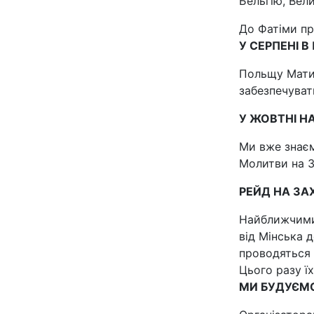
Бельгію, Вели
До Фатіми пр
У СЕРПЕНІ В
Польщу Мати 
забезпечуват
У ЖОВТНІ НА
Ми вже знаєм
Молитви на З
РЕЙД НА ЗА
Найближчими 
від Мінська 
проводяться 
Цього разу ї
МИ БУДУЄМО