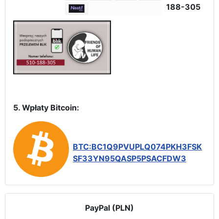
188-305
5. Wpłaty Bitcoin:
BTC:BC1Q9PVUPLQ074PKH3FSK
SF33YN95QASP5PSACFDW3
PayPal (PLN)