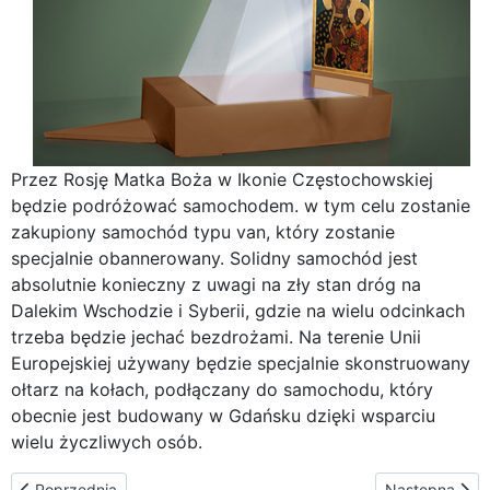
Przez Rosję Matka Boża w Ikonie Częstochowskiej
będzie podróżować samochodem. w tym celu zostanie
zakupiony samochód typu van, który zostanie
specjalnie obannerowany. Solidny samochód jest
absolutnie konieczny z uwagi na zły stan dróg na
Dalekim Wschodzie i Syberii, gdzie na wielu odcinkach
trzeba będzie jechać bezdrożami. Na terenie Unii
Europejskiej używany będzie specjalnie skonstruowany
ołtarz na kołach, podłączany do samochodu, który
obecnie jest budowany w Gdańsku dzięki wsparciu
wielu życzliwych osób.
Poprzednia strona: Moskwa – przywitanie Matki Bożej w Ikonie C
Następna stron
Poprzednia
Następna