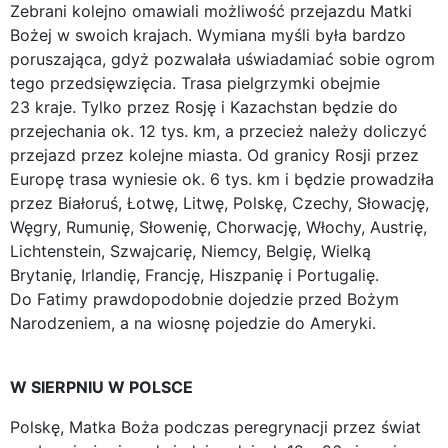
Zebrani kolejno omawiali możliwość przejazdu Matki
Bożej w swoich krajach. Wymiana myśli była bardzo
poruszająca, gdyż pozwalała uświadamiać sobie ogrom
tego przedsięwzięcia. Trasa pielgrzymki obejmie
23 kraje. Tylko przez Rosję i Kazachstan będzie do
przejechania ok. 12 tys. km, a przecież należy doliczyć
przejazd przez kolejne miasta. Od granicy Rosji przez
Europę trasa wyniesie ok. 6 tys. km i będzie prowadziła
przez Białoruś, Łotwę, Litwę, Polskę, Czechy, Słowację,
Węgry, Rumunię, Słowenię, Chorwację, Włochy, Austrię,
Lichtenstein, Szwajcarię, Niemcy, Belgię, Wielką
Brytanię, Irlandię, Francję, Hiszpanię i Portugalię.
Do Fatimy prawdopodobnie dojedzie przed Bożym
Narodzeniem, a na wiosnę pojedzie do Ameryki.
W SIERPNIU W POLSCE
Polskę, Matka Boża podczas peregrynacji przez świat