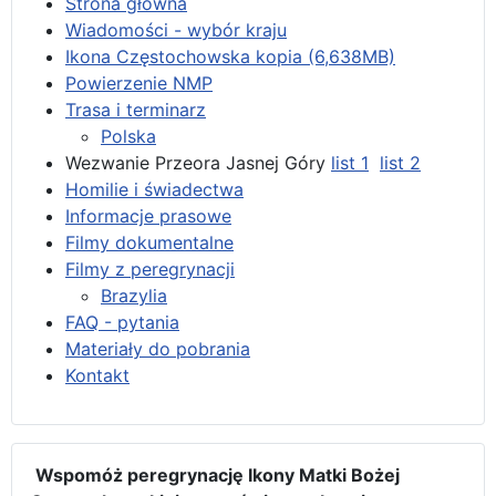
Strona główna
Wiadomości - wybór kraju
Ikona Częstochowska kopia (6,638MB)
Powierzenie NMP
Trasa i terminarz
Polska
Wezwanie Przeora Jasnej Góry
list 1
list 2
Homilie i świadectwa
Informacje prasowe
Filmy dokumentalne
Filmy z peregrynacji
Brazylia
FAQ - pytania
Materiały do pobrania
Kontakt
Wspomóż peregrynację Ikony Matki Bożej