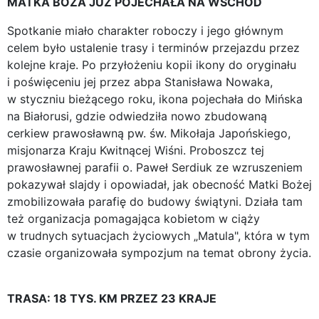
MATKA BOŻA JUŻ POJECHAŁA NA WSCHÓD
Spotkanie miało charakter roboczy i jego głównym
celem było ustalenie trasy i terminów przejazdu przez
kolejne kraje. Po przyłożeniu kopii ikony do oryginału
i poświęceniu jej przez abpa Stanisława Nowaka,
w styczniu bieżącego roku, ikona pojechała do Mińska
na Białorusi, gdzie odwiedziła nowo zbudowaną
cerkiew prawosławną pw. św. Mikołaja Japońskiego,
misjonarza Kraju Kwitnącej Wiśni. Proboszcz tej
prawosławnej parafii o. Paweł Serdiuk ze wzruszeniem
pokazywał slajdy i opowiadał, jak obecność Matki Bożej
zmobilizowała parafię do budowy świątyni. Działa tam
też organizacja pomagająca kobietom w ciąży
w trudnych sytuacjach życiowych „Matula", która w tym
czasie organizowała sympozjum na temat obrony życia.
TRASA: 18 TYS. KM PRZEZ 23 KRAJE