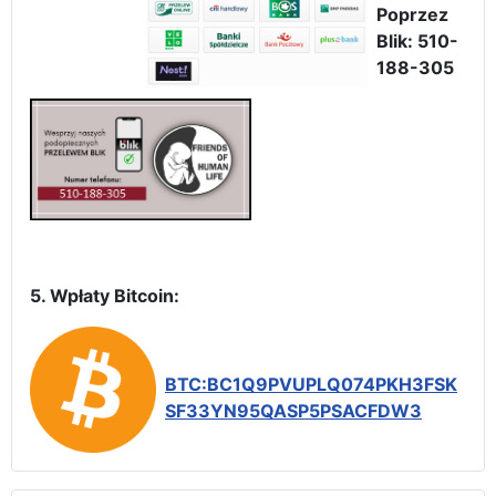
Poprzez
Blik: 510-
188-305
5. Wpłaty Bitcoin:
BTC:BC1Q9PVUPLQ074PKH3FSK
SF33YN95QASP5PSACFDW3