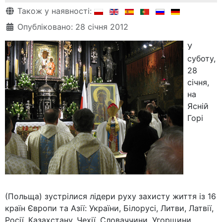
Деталі
Також у наявності:
Опубліковано: 28 січня 2012
У
суботу,
28
січня,
на
Ясній
Горі
(Польща) зустрілися лідери руху захисту життя із 16
країн Європи та Азії: України, Білорусі, Литви, Латвії,
Росії, Казахстану, Чехії, Словаччини, Угорщини,