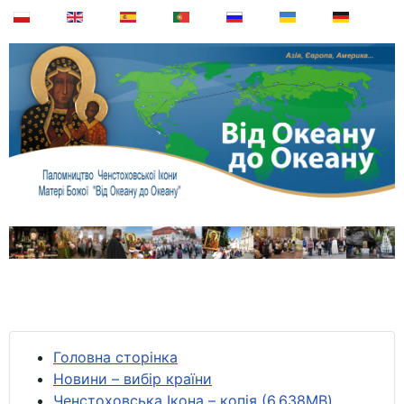
Головна сторінка
Новини – вибір країни
Ченстоховська Ікона – копія (6,638MB)