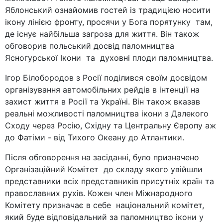
Яблонський ознайомив гостей із традицією носити
ікону лінією фронту, просячи у Бога порятунку там,
де існує найбільша загроза для життя. Він також
обговорив польський досвід паломництва
Ясногурської Ікони та духовні плоди паломництва.
Ігор Білобородов з Росії поділився своїм досвідом
організування автомобільних рейдів в інтенції на
захист життя в Росії та Україні. Він також вказав
реальні можливості паломництва ікони з Далекого
Сходу через Росію, Східну та Центральну Європу аж
до Фатіми - від Тихого Океану до Атлантики.
Після обговорення на засіданні, було призначено
Організаційний Комітет до складу якого увійшли
представники всіх представників присутніх країн та
православних рухів. Кожен член Міжнародного
Комітету призначає в себе національний комітет,
який буде відповідальний за паломництво ікони у