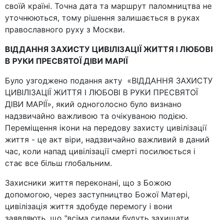
своїй країні. Точна дата та маршрут паломництва не
уточнюються, тому рішення залишається в руках
православного руху з Москви.
ВІДДАННЯ ЗАХИСТУ ЦИВІЛІЗАЦІЇ ЖИТТЯ І ЛЮБОВІ
В РУКИ ПРЕСВЯТОЇ ДІВИ МАРІЇ
Було узгоджено подання акту «ВІДДАННЯ ЗАХИСТУ
ЦИВІЛІЗАЦІЇ ЖИТТЯ І ЛЮБОВІ В РУКИ ПРЕСВЯТОЇ
ДІВИ МАРІЇ», який одноголосно було визнано
надзвичайно важливою та очікуваною подією.
Переміщення ікони на передову захисту цивілізації
життя - це акт віри, надзвичайно важливий в даний
час, коли напад цивілізації смерті посилюється і
стає все більш глобальним.
Захисники життя переконані, що з Божою
допомогою, через заступництво Божої Матері,
цивілізація життя здобуде перемогу і вони
заявляють, що "всіма силами будуть захищати