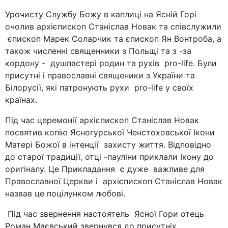
Урочисту Службу Божу в каплиці на Ясній Горі
очолив архієпископ Станіслав Новак та співслужили
єпископ Марек Соларчик та єпископ Ян Вонтроба, а
також численні священники з Польщі та з -за
кордону - душпастері родин та рухів pro-life. Були
присутні і православні священики з України та
Білорусії, які патронують рухи pro-life у своїх
країнах.
Під час церемонії архієпископ Станіслав Новак
посвятив копію Ясногурської Ченстоховської Ікони
Матері Божої в інтенції захисту життя. Відповідно
до старої традиції, отці -пауліни приклали Ікону до
оригіналу. Це Прикладання є дуже важливе для
Православної Церкви і архієпископ Станіслав Новак
назвав це поцілунком любові.
Під час звернення настоятель Ясної Гори отець
Роман Маєвський звернувся до присутніх